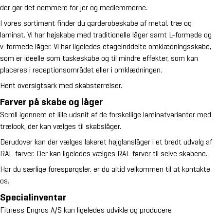
der gør det nemmere for jer og medlemmerne.
I vores sortiment finder du garderobeskabe af metal, træ og
laminat. Vi har højskabe med traditionelle låger samt L-formede og
v-formede låger. Vi har ligeledes etageinddelte omklædningsskabe,
som er ideelle som taskeskabe og til mindre effekter, som kan
placeres i receptionsområdet eller i omklædningen.
Hent
oversigtsark med skabstørrelser
.
Farver på skabe og låger
Scroll igennem et lille udsnit af de forskellige laminatvarianter med
trælook, der kan vælges til skabslåger.
Derudover kan der vælges lakeret højglanslåger i et bredt udvalg af
RAL-farver. Der kan ligeledes vælges RAL-farver til selve skabene.
Har du særlige forespørgsler, er du altid velkommen til at
kontakte
os
.
Specialinventar
Fitness Engros A/S kan ligeledes udvikle og producere