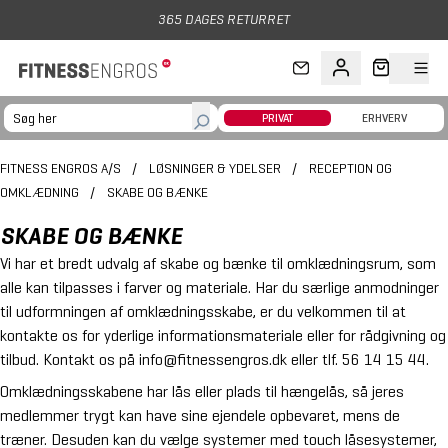
Gå til hovedindhold
365 DAGES RETURRET
PRIVAT
ERHVERV
FITNESS ENGROS A/S
/
LØSNINGER & YDELSER
/
RECEPTION OG
OMKLÆDNING
/
SKABE OG BÆNKE
SKABE OG BÆNKE
Vi har et bredt udvalg af skabe og bænke til omklædningsrum, som
alle kan tilpasses i farver og materiale. Har du særlige anmodninger
til udformningen af omklædningsskabe, er du velkommen til at
kontakte os for yderlige informationsmateriale eller for rådgivning og
tilbud. Kontakt os på
info@fitnessengros.dk
eller tlf.
56 14 15 44
.
Omklædningsskabene har lås eller plads til hængelås, så jeres
medlemmer trygt kan have sine ejendele opbevaret, mens de
træner. Desuden kan du vælge systemer med touch låsesystemer,