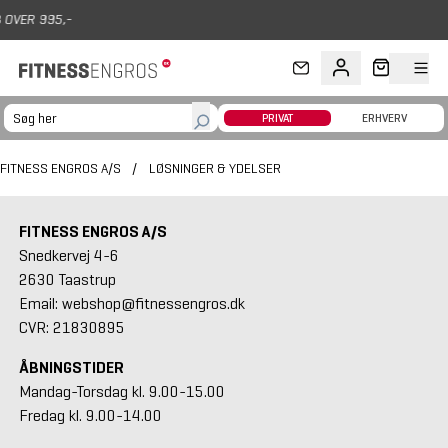
Gå til hovedindhold
995,-
365
PRIVAT
ERHVERV
FITNESS ENGROS A/S
/
LØSNINGER & YDELSER
FITNESS ENGROS A/S
Snedkervej 4-6
2630 Taastrup
Email: webshop@fitnessengros.dk
CVR: 21830895
ÅBNINGSTIDER
Mandag-Torsdag kl. 9.00-15.00
Fredag kl. 9.00-14.00