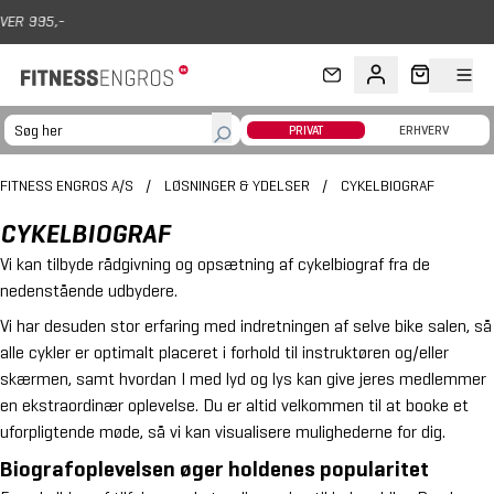
Gå til hovedindhold
,-
365 DA
PRIVAT
ERHVERV
FITNESS ENGROS A/S
/
LØSNINGER & YDELSER
/
CYKELBIOGRAF
CYKELBIOGRAF
Vi kan tilbyde rådgivning og opsætning af cykelbiograf fra de
nedenstående udbydere.
Vi har desuden stor erfaring med indretningen af selve bike salen, så
alle cykler er optimalt placeret i forhold til instruktøren og/eller
skærmen, samt hvordan I med lyd og lys kan give jeres medlemmer
en ekstraordinær oplevelse. Du er altid velkommen til at
booke
et
uforpligtende møde, så vi kan visualisere mulighederne for dig.
Biografoplevelsen øger holdenes popularitet