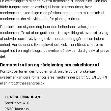
En cykelbiograf tilføjer en ekstra dimension til indoor bike. Den kan
både fungere som et værktøj til instruktørens timer, hvor
medlemmerne kan følge med på skærmen og som et redskab til
medlemmer, der vil cykle uden for planlagte timer.
Populariteten skyldes dog især den helhedsoplevelse, jeres
medlemmer får ud af en godt indrettet cykelbiograf, hvor rette valg
af udbyder samt lyd, lys og cyklernes placering går op i en højere
enhed. Har du endnu ikke oplevet det kick, man får ud af et blive
suget ind i en ægte biografoplevelse, så skylder du dig selv at prøve
det.
Demonstration og rådgivning om cykelbiograf
Kontakt os for en demo og en snak om, hvad de forskellige
systemer kan gøre for jer og jeres medlemmer på tlf.
56 14 15 44
eller
info@fitnessengros.dk
.
FITNESS ENGROS A/S
Snedkervej 4-6
2630 Taastrup