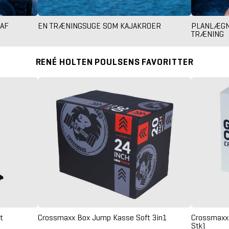
 AF
EN TRÆNINGSUGE SOM KAJAKROER
PLANLÆGNI
TRÆNING
RENÉ HOLTEN POULSENS FAVORITTER
t
Crossmaxx Box Jump Kasse Soft 3in1
Crossmaxx 
Stk)