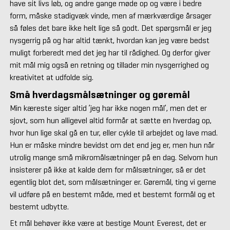
have sit livs løb, og andre gange møde op og være i bedre
form, måske stadigvæk vinde, men af mærkværdige årsager
så føles det bare ikke helt lige så godt. Det spørgsmål er jeg
nysgerrig på og har altid tænkt, hvordan kan jeg være bedst
muligt forberedt med det jeg har til rådighed. Og derfor giver
mit mål mig også en retning og tillader min nysgerrighed og
kreativitet at udfolde sig.
Små hverdagsmålsætninger og gøremål
Min kæreste siger altid ’jeg har ikke nogen mål’, men det er
sjovt, som hun alligevel altid formår at sætte en hverdag op,
hvor hun lige skal gå en tur, eller cykle til arbejdet og lave mad.
Hun er måske mindre bevidst om det end jeg er, men hun når
utrolig mange små mikromålsætninger på en dag. Selvom hun
insisterer på ikke at kalde dem for målsætninger, så er det
egentlig blot det, som målsætninger er. Gøremål, ting vi gerne
vil udføre på en bestemt måde, med et bestemt formål og et
bestemt udbytte.
Et mål behøver ikke være at bestige Mount Everest, det er