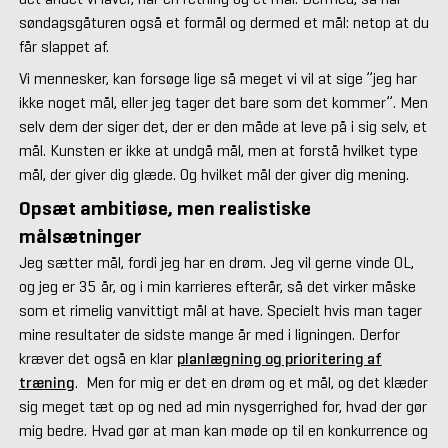
søndagsgåturen også et formål og dermed et mål: netop at du
får slappet af.
Vi mennesker, kan forsøge lige så meget vi vil at sige ”jeg har
ikke noget mål, eller jeg tager det bare som det kommer”. Men
selv dem der siger det, der er den måde at leve på i sig selv, et
mål. Kunsten er ikke at undgå mål, men at forstå hvilket type
mål, der giver dig glæde. Og hvilket mål der giver dig mening.
Opsæt ambitiøse, men realistiske
målsætninger
Jeg sætter mål, fordi jeg har en drøm. Jeg vil gerne vinde OL,
og jeg er 35 år, og i min karrieres efterår, så det virker måske
som et rimelig vanvittigt mål at have. Specielt hvis man tager
mine resultater de sidste mange år med i ligningen. Derfor
kræver det også en klar
planlægning og prioritering af
træning
. Men for mig er det en drøm og et mål, og det klæder
sig meget tæt op og ned ad min nysgerrighed for, hvad der gør
mig bedre. Hvad gør at man kan møde op til en konkurrence og