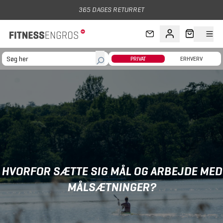
Gå til hovedindhold
365 DAGES RETURRET
PRIVAT
ERHVERV
HVORFOR SÆTTE SIG MÅL OG ARBEJDE MED
MÅLSÆTNINGER?