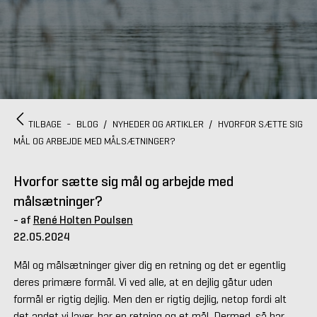
TILBAGE
-
BLOG
/
NYHEDER OG ARTIKLER
/
HVORFOR SÆTTE SIG
MÅL OG ARBEJDE MED MÅLSÆTNINGER?
Hvorfor sætte sig mål og arbejde med
målsætninger?
- af
René Holten Poulsen
22.05.2024
Mål og målsætninger giver dig en retning og det er egentlig
deres primære formål. Vi ved alle, at en dejlig gåtur uden
formål er rigtig dejlig. Men den er rigtig dejlig, netop fordi alt
det andet vi laver, har en retning og et mål. Dermed, så har