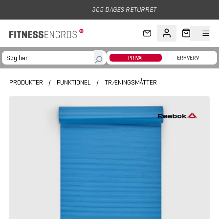
Gå til hovedindhold
365 DAGES RETURRET
PRIVAT
ERHVERV
PRODUKTER
/
FUNKTIONEL
/
TRÆNINGSMÅTTER