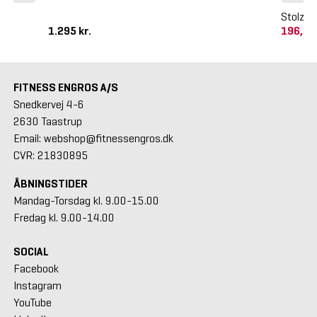
Stolzen
1.295 kr.
196,25
FITNESS ENGROS A/S
Snedkervej 4-6
2630 Taastrup
Email: webshop@fitnessengros.dk
CVR: 21830895
ÅBNINGSTIDER
Mandag-Torsdag kl. 9.00-15.00
Fredag kl. 9.00-14.00
SOCIAL
Facebook
Instagram
YouTube