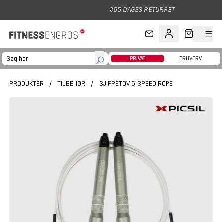
Gå til hovedindhold
365 DAGES RETURRET
PRIVAT
ERHVERV
PRODUKTER
/
TILBEHØR
/
SJIPPETOV & SPEED ROPE