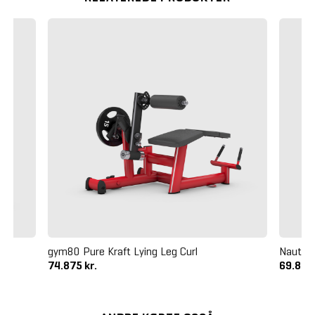
gym80 Pure Kraft Lying Leg Curl
Nautilu
74.875 kr.
69.875