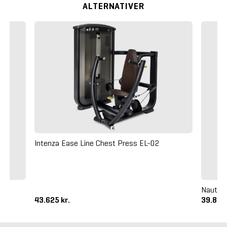
ALTERNATIVER
Intenza Ease Line Chest Press EL-02
Nautilu
43.625 kr.
39.875