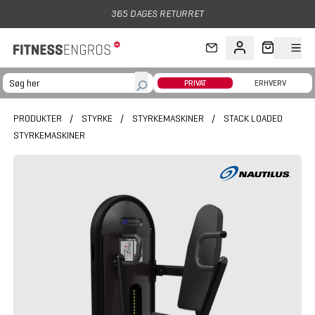
Gå til hovedindhold
365 DAGES RETURRET
PRIVAT
ERHVERV
PRODUKTER
/
STYRKE
/
STYRKEMASKINER
/
STACK LOADED
STYRKEMASKINER