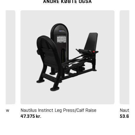
ANDRE KØBTE OGSÅ
l Row
Nautilus Instinct Leg Press/Calf Raise
Nautilu
47.375 kr.
53.625