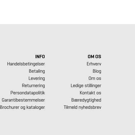
625 kr.
69.875 kr.
10.900 kr.
INFO
OM OS
Handelsbetingelser
Erhverv
Betaling
Blog
Levering
Om os
Returnering
Ledige stillinger
Persondatapolitik
Kontakt os
Garantibestemmelser
Bæredygtighed
Brochurer og kataloger
Tilmeld nyhedsbrev