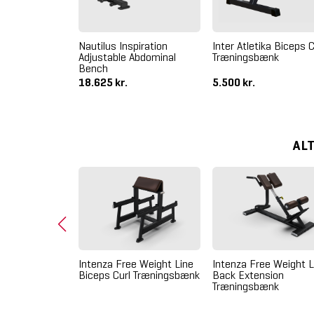
 Adjustable
Nautilus Inspiration
Inter Atletika Biceps C
ion Matblack
Adjustable Abdominal
Træningsbænk
Bench
18.625 kr.
5.500 kr.
AL
Intenza Free Weight Line
Intenza Free Weight L
Biceps Curl Træningsbænk
Back Extension
Træningsbænk
piration Tricep