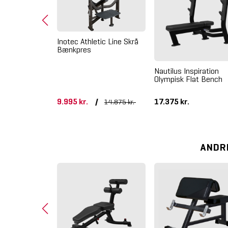
Inotec Athletic Line Skrå
Bænkpres
piration 45
Nautilus Inspiration
sion
Olympisk Flat Bench
9.995 kr.
/
17.375 kr.
14.875 kr.
ANDR