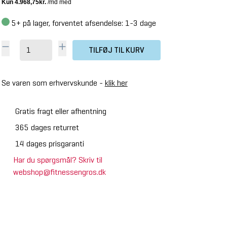
5+
på lager, forventet afsendelse: 1-3 dage
TILFØJ TIL KURV
Se varen som erhvervskunde -
klik her
Gratis fragt eller afhentning
365 dages returret
14 dages prisgaranti
Har du spørgsmål? Skriv til
webshop@fitnessengros.dk
SPAR 30%