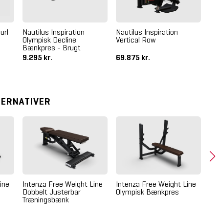
url
Nautilus Inspiration
Nautilus Inspiration
LM
Olympisk Decline
Vertical Row
Tr
Bænkpres - Brugt
9.295 kr.
69.875 kr.
7.
TERNATIVER
ine
Intenza Free Weight Line
Intenza Free Weight Line
Dobbelt Justerbar
Olympisk Bænkpres
Træningsbænk
Int
Di