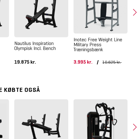
Inotec Free Weight Line
Nautilus Inspiration
LM
Military Press
Olympisk Incl. Bench
De
Træningsbænk
9.
19.875 kr.
3.995 kr.
/
10.625 kr.
1
E KØBTE OGSÅ