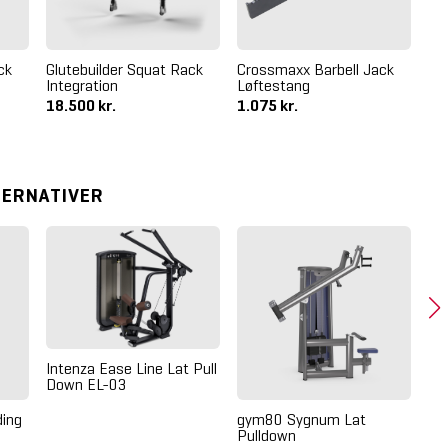
ck
Glutebuilder Squat Rack
Crossmaxx Barbell Jack
Gl
Integration
Løftestang
Int
18.500 kr.
1.075 kr.
18
TERNATIVER
Intenza Ease Line Lat Pull
Down EL-03
ding
gym80 Sygnum Lat
Na
Pulldown
Ra