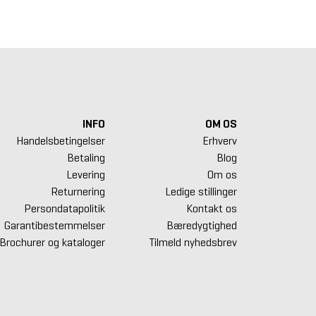
.875 kr.
53.625 kr.
69.875 kr.
INFO
OM OS
Handelsbetingelser
Erhverv
Betaling
Blog
Levering
Om os
Returnering
Ledige stillinger
Persondatapolitik
Kontakt os
Garantibestemmelser
Bæredygtighed
Brochurer og kataloger
Tilmeld nyhedsbrev