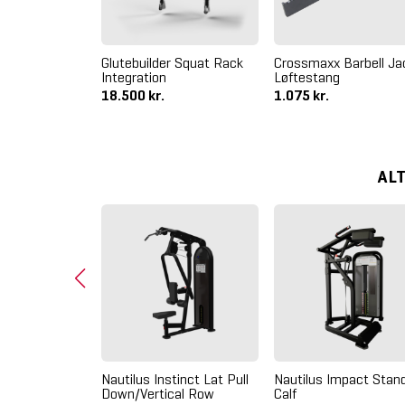
Glutebuilder Squat Rack
Crossmaxx Barbell Ja
Integration
Løftestang
18.500 kr.
1.075 kr.
AL
pact Lying Leg
Nautilus Instinct Lat Pull
Nautilus Impact Stan
Down/Vertical Row
Calf