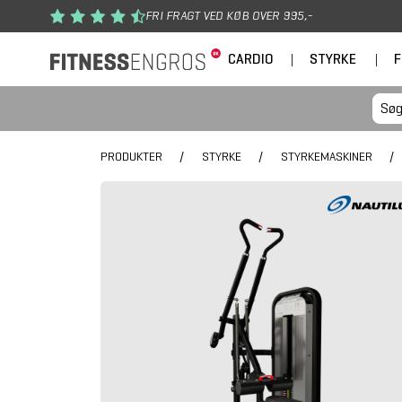
Gå til hovedindhold
FRI FRAGT VED KØB OVER 995,-
CARDIO
|
STYRKE
|
F
PRODUKTER
/
STYRKE
/
STYRKEMASKINER
/