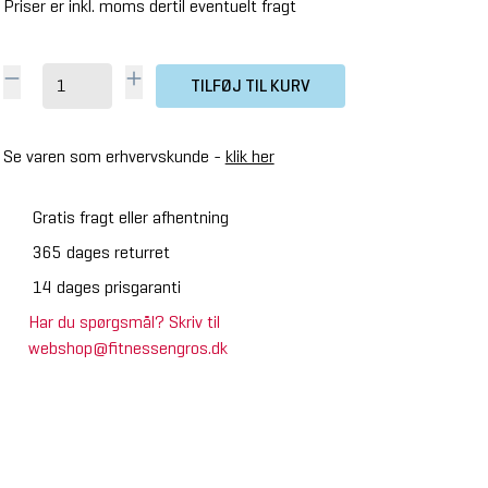
Priser er inkl. moms dertil eventuelt fragt
TILFØJ TIL KURV
Se varen som erhvervskunde -
klik her
Gratis fragt eller afhentning
365 dages returret
14 dages prisgaranti
Har du spørgsmål? Skriv til
webshop@fitnessengros.dk