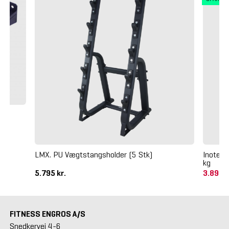
LMX. PU Vægtstangsholder (5 Stk)
Inotec 
kg
5.795 kr.
3.895 
FITNESS ENGROS A/S
Snedkervej 4-6