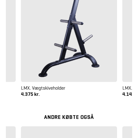
LMX. Vægtskiveholder
LMX. Ac
4.375 kr.
4.140 k
ANDRE KØBTE OGSÅ