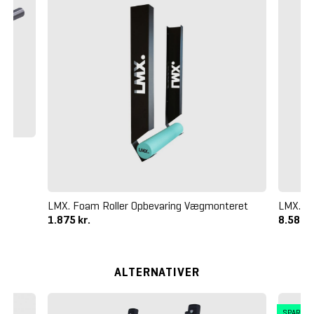
 kg
LMX. Foam Roller Opbevaring Vægmonteret
LMX. B
1.875 kr.
8.585 k
ALTERNATIVER
SPAR 4