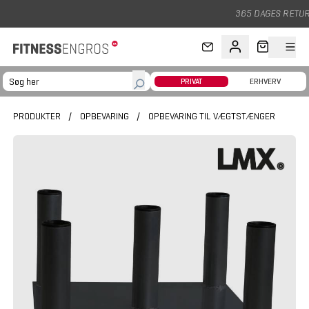
Gå til hovedindhold
365 DAGES RETURRET
PRIVAT
ERHVERV
PRODUKTER
/
OPBEVARING
/
OPBEVARING TIL VÆGTSTÆNGER