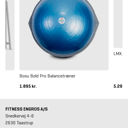
LMX. O
Bosu Bold Pro Balancetræner
1.895 kr.
5.295 k
FITNESS ENGROS A/S
Snedkervej 4-6
2630 Taastrup