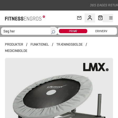
Gå til hovedindhold
365 DAGES RETURRET
PRIVAT
ERHVERV
PRODUKTER
/
FUNKTIONEL
/
TRÆNINGSBOLDE
/
MEDICINBOLDE