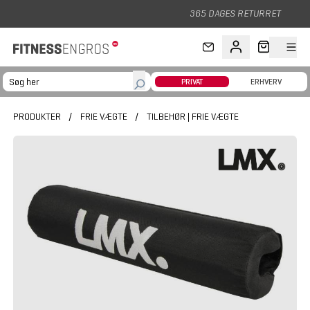
Gå til hovedindhold
365 DAGES RETURRET
PRIVAT
ERHVERV
PRODUKTER
/
FRIE VÆGTE
/
TILBEHØR | FRIE VÆGTE