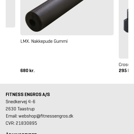
LMX. Nakkepude Gummi
Crossm
680 kr.
295 kr
FITNESS ENGROS A/S
Snedkervej 4-6
2630 Taastrup
Email: webshop@fitnessengros.dk
CVR: 21830895