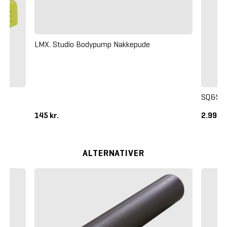
LMX. Studio Bodypump Nakkepude
mm
SQ&SN 
145 kr.
2.995 k
ALTERNATIVER