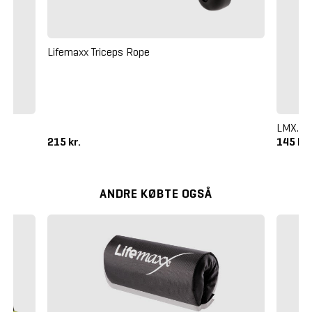
Lifemaxx Triceps Rope
LMX. S
215 kr.
145 kr
ANDRE KØBTE OGSÅ