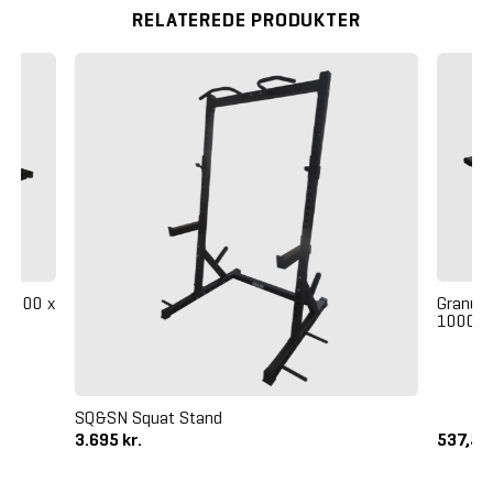
RELATEREDE PRODUKTER
e 1000 x
Granufl
1000 x
SQ&SN Squat Stand
3.695 kr.
537,50 