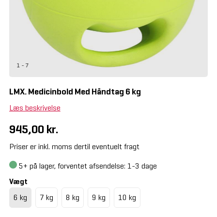
1 - 7
LMX. Medicinbold Med Håndtag 6 kg
Læs beskrivelse
945,00 kr.
Priser er inkl. moms dertil eventuelt fragt
5+
på lager, forventet afsendelse: 1-3 dage
Vægt
6 kg
7 kg
8 kg
9 kg
10 kg