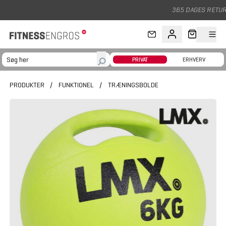
Gå til hovedindhold
365 DAGES RETURRET
PRIVAT
ERHVERV
PRODUKTER
/
FUNKTIONEL
/
TRÆNINGSBOLDE