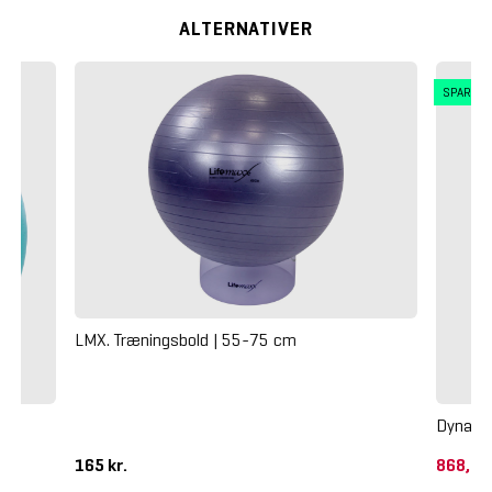
ALTERNATIVER
SPAR 3
LMX. Træningsbold | 55-75 cm
Dynamax
165 kr.
868,75