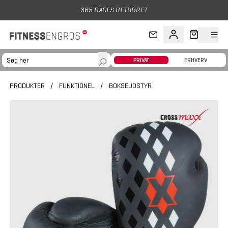
Gå til hovedindhold
365 DAGES RETURRET
PRIVAT
ERHVERV
PRODUKTER
/
FUNKTIONEL
/
BOKSEUDSTYR