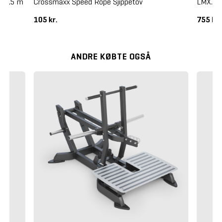
m 2,5 m
Crossmaxx Speed Rope Sjippetov
LMX. P
105 kr.
755 kr
ANDRE KØBTE OGSÅ