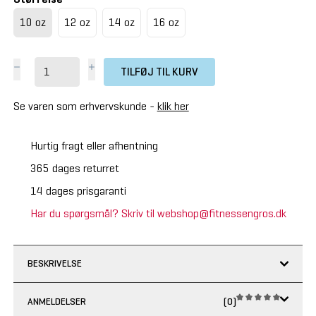
10 oz
12 oz
14 oz
16 oz
TILFØJ TIL KURV
Se varen som erhvervskunde -
klik her
Hurtig fragt eller afhentning
365 dages returret
14 dages prisgaranti
Har du spørgsmål? Skriv til webshop@fitnessengros.dk
BESKRIVELSE
ANMELDELSER
(0)