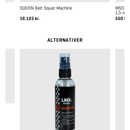
ent
SQ&SN Belt Squat Machine
MSD-Ban
1,5 m S
16.125 kr.
550 kr
ALTERNATIVER