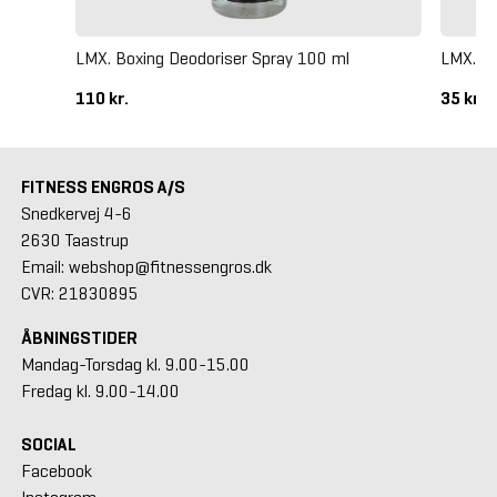
LMX. Boxing Deodoriser Spray 100 ml
LMX. Bo
110 kr.
35 kr.
FITNESS ENGROS A/S
Snedkervej 4-6
2630 Taastrup
Email: webshop@fitnessengros.dk
CVR: 21830895
ÅBNINGSTIDER
Mandag-Torsdag kl. 9.00-15.00
Fredag kl. 9.00-14.00
SOCIAL
Facebook