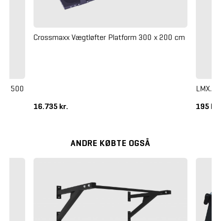
Crossmaxx Vægtløfter Platform 300 x 200 cm
0 x 500
LMX. Bo
16.735 kr.
195 kr
ANDRE KØBTE OGSÅ