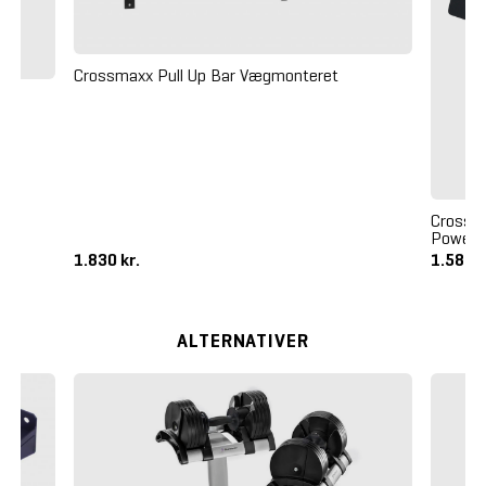
Crossmaxx Pull Up Bar Vægmonteret
Crossma
Power 
1.830 kr.
1.585 k
ALTERNATIVER