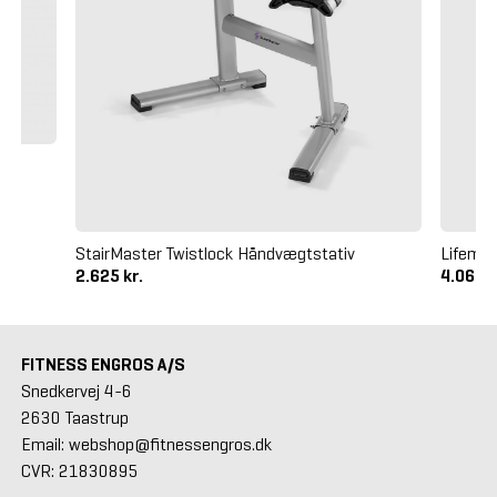
StairMaster Twistlock Håndvægtstativ
Lifema
2.625 kr.
4.065 k
FITNESS ENGROS A/S
Snedkervej 4-6
2630 Taastrup
Email: webshop@fitnessengros.dk
CVR: 21830895