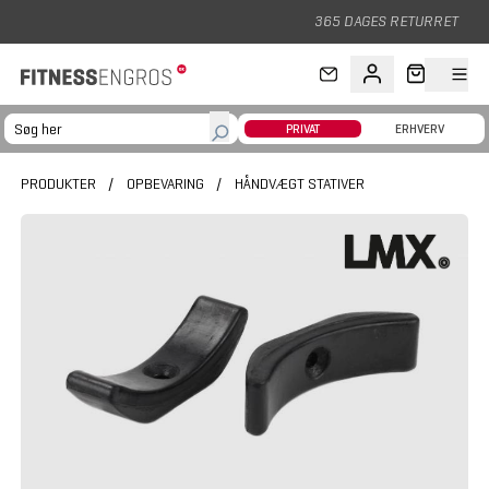
Gå til hovedindhold
365 DAGES RETURRET
PRIVAT
ERHVERV
PRODUKTER
/
OPBEVARING
/
HÅNDVÆGT STATIVER