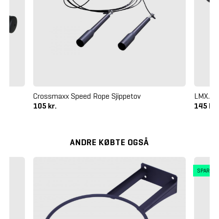
Crossmaxx Speed Rope Sjippetov
LMX. S
105 kr.
145 kr
ANDRE KØBTE OGSÅ
SPAR 4