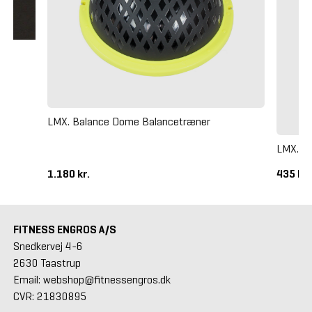
LMX. Balance Dome Balancetræner
LMX. H
1.180 kr.
435 kr
FITNESS ENGROS A/S
Snedkervej 4-6
2630 Taastrup
Email: webshop@fitnessengros.dk
CVR: 21830895