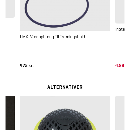
Inotec
LMX. Vægophæng Til Træningsbold
475 kr.
4.995 
ALTERNATIVER