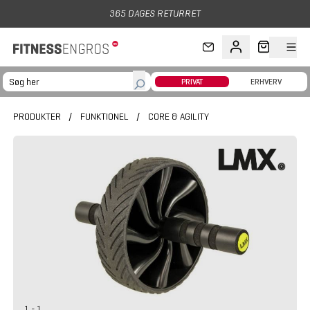
Gå til hovedindhold
365 DAGES RETURRET
PRIVAT
ERHVERV
PRODUKTER
/
FUNKTIONEL
/
CORE & AGILITY
1 - 1