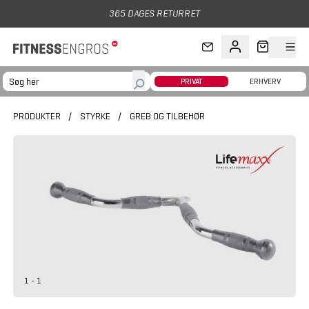
Gå til hovedindhold
365 DAGES RETURRET
PRIVAT
ERHVERV
PRODUKTER
/
STYRKE
/
GREB OG TILBEHØR
1 - 1