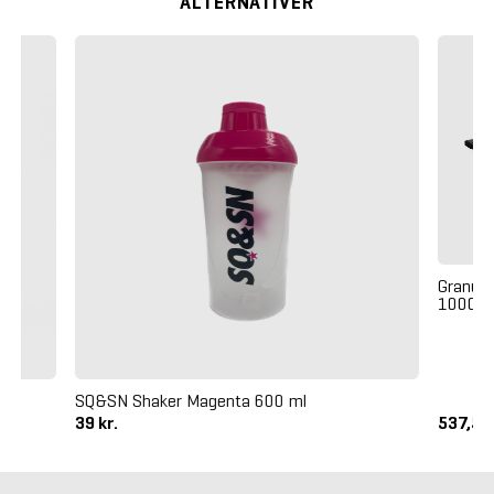
ALTERNATIVER
Granufl
1000 x
SQ&SN Shaker Magenta 600 ml
39 kr.
537,50 