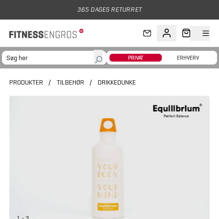
Gå til hovedindhold
365 DAGES RETURRET
PRIVAT
ERHVERV
PRODUKTER
/
TILBEHØR
/
DRIKKEDUNKE
1 - 3