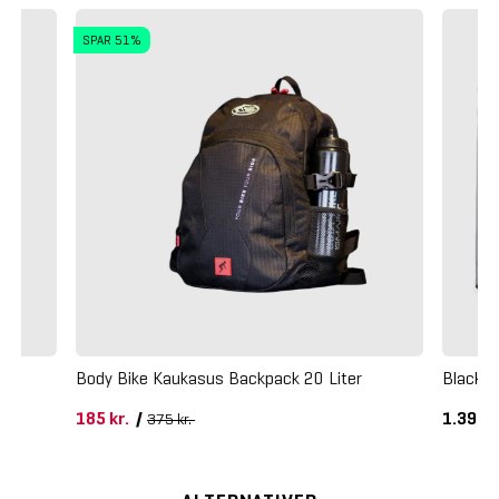
SPAR 51%
Body Bike Kaukasus Backpack 20 Liter
Blackro
185 kr.
/
1.395 k
375 kr.