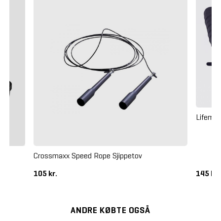
Lifemax
Crossmaxx Speed Rope Sjippetov
105 kr.
145 kr
ANDRE KØBTE OGSÅ