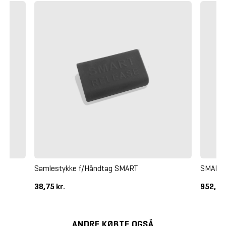
Samlestykke f/Håndtag SMART
SMART S
38,75 kr.
952,50
ANDRE KØBTE OGSÅ