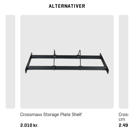
ALTERNATIVER
Crossmaxx Storage Plate Shelf
Crossm
cm
2.010 kr.
2.495 k