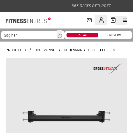
Gå til hovedindhold
365 DAGES RETURRET
PRIVAT
ERHVERV
PRODUKTER
/
OPBEVARING
/
OPBEVARING TIL KETTLEBELLS