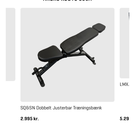
LMX. O
SQ&SN Dobbelt Justerbar Træningsbænk
2.995 kr.
5.295 k