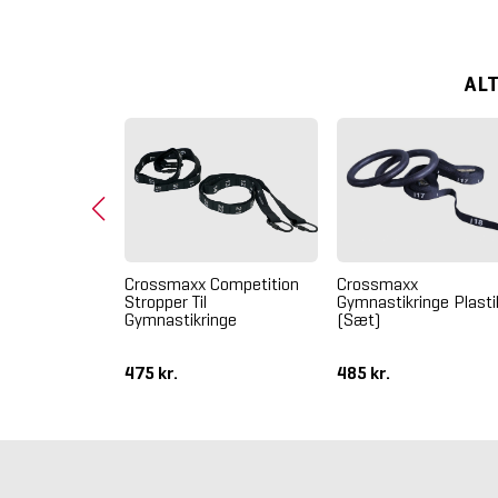
AL
tyrkeløft
Crossmaxx
Crossmaxx Competition
e) - Brugt
Gymnastikringe Plasti
Stropper Til
(Sæt)
Gymnastikringe
475 kr.
485 kr.