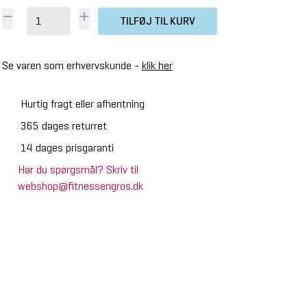
TILFØJ TIL KURV
Se varen som erhvervskunde -
klik her
Hurtig fragt eller afhentning
365 dages returret
14 dages prisgaranti
Har du spørgsmål? Skriv til
webshop@fitnessengros.dk
tenza Free Weight Line