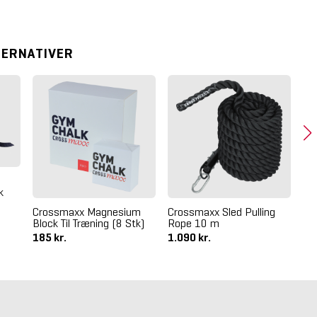
TERNATIVER
k
Crossmaxx Magnesium
Crossmaxx Sled Pulling
LMX
Block Til Træning (8 Stk)
Rope 10 m
(6
185 kr.
1.090 kr.
92