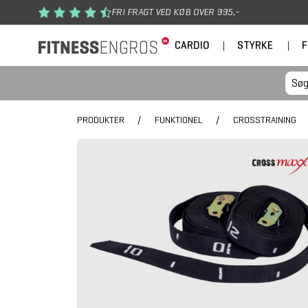
Gå til hovedindhold
FRI FRAGT VED KØB OVER 995,-
CARDIO
|
STYRKE
|
F
PRODUKTER
/
FUNKTIONEL
/
CROSSTRAINING