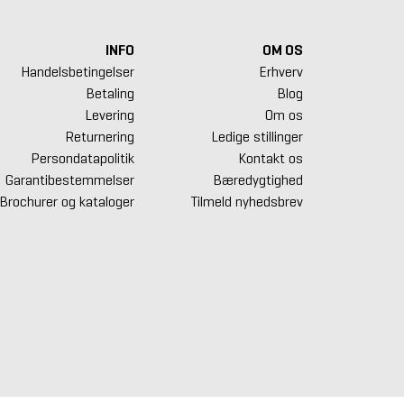
INFO
OM OS
Handelsbetingelser
Erhverv
Betaling
Blog
Levering
Om os
Returnering
Ledige stillinger
Persondatapolitik
Kontakt os
Garantibestemmelser
Bæredygtighed
Brochurer og kataloger
Tilmeld nyhedsbrev