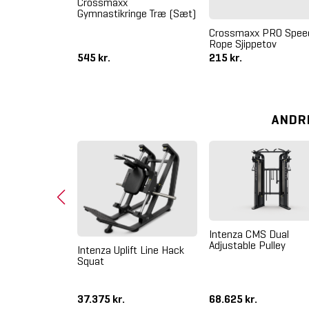
Crossmaxx
Gymnastikringe Træ (Sæt)
plit Squat
Crossmaxx PRO Spee
Rope Sjippetov
545 kr.
215 kr.
ANDR
Intenza CMS Dual
Adjustable Pulley
Intenza Uplift Line Hack
ce Dome
Squat
ner
37.375 kr.
68.625 kr.