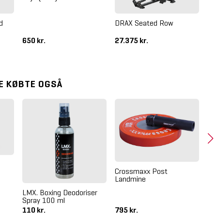
Do
Tr
d
DRAX Seated Row
650 kr.
27.375 kr.
9.
E KØBTE OGSÅ
Crossmaxx Post
Landmine
LMX. Boxing Deodoriser
Th
Spray 100 ml
Pl
110 kr.
795 kr.
2.