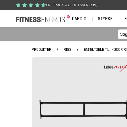
Gå til hovedindhold
FRI FRAGT VED KØB OVER 995,-
CARDIO
|
STYRKE
|
F
PRODUKTER
/
RIGS
/
ENKELTDELE TIL INDOOR R