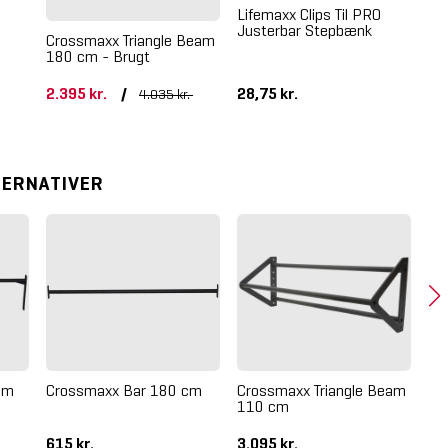
Lifemaxx Clips Til PRO
Justerbar Stepbænk
Crossmaxx Triangle Beam
180 cm - Brugt
Nau
Cr
2.395 kr.
/
28,75 kr.
87
4.035 kr.
TERNATIVER
Crossmaxx Triangle Beam
am
Crossmaxx Bar 180 cm
110 cm
Cr
Be
615 kr.
3.095 kr.
1.