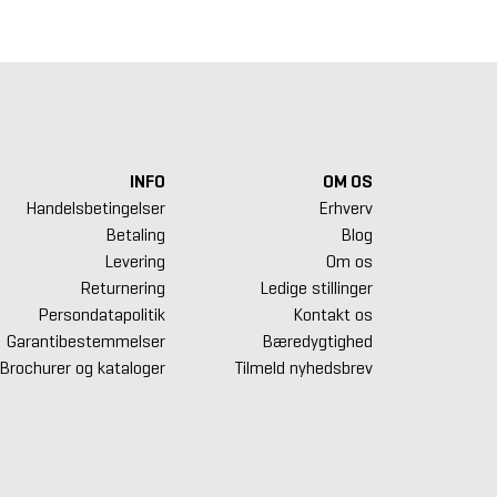
INFO
OM OS
Handelsbetingelser
Erhverv
Betaling
Blog
Levering
Om os
Returnering
Ledige stillinger
Persondatapolitik
Kontakt os
Garantibestemmelser
Bæredygtighed
Brochurer og kataloger
Tilmeld nyhedsbrev