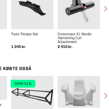
Li
Sp
e
Tryon Triceps Bar
Crossmaxx XL Nordic
Hamstring Curl
Attachment
1.545 kr.
2.410 kr.
14
E KØBTE OGSÅ
SPAR 41%
ar