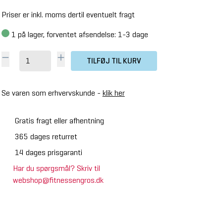
Priser er inkl. moms dertil eventuelt fragt
1
på lager, forventet afsendelse: 1-3 dage
TILFØJ TIL KURV
Se varen som erhvervskunde -
klik her
Gratis fragt eller afhentning
365 dages returret
14 dages prisgaranti
Har du spørgsmål? Skriv til
webshop@fitnessengros.dk