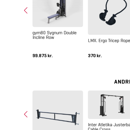
L Incline
10 cm - Brugt
gym80 Sygnum Double
Incline Row
LMX. Ergo Tricep Rop
99.875 kr.
370 kr.
1.345 kr.
ANDR
%
Inter Atletika Justerb
Cable Cross