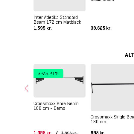
 Monkey Beam
Inter Atletika Standard
Demo
Beam 172 cm Matblack
/
1.595 kr.
38.625 kr.
1.495 kr.
AL
SPAR 21%
Crossmaxx Bare Beam
180 cm - Demo
Crossmaxx Single Be
180 cm
ka Standard
m Mat Sort
1.495 kr.
/
995 kr.
1.895 kr.