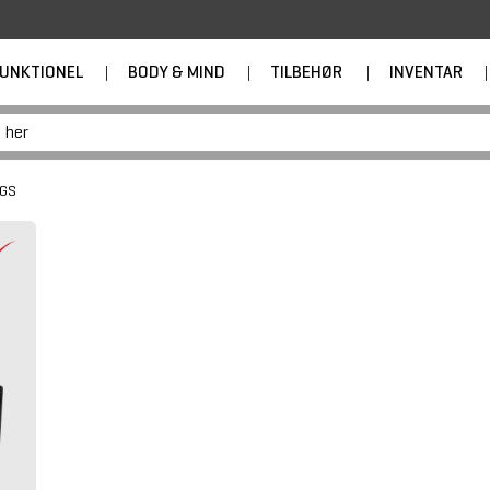
UNKTIONEL
|
BODY & MIND
|
TILBEHØR
|
INVENTAR
|
IGS