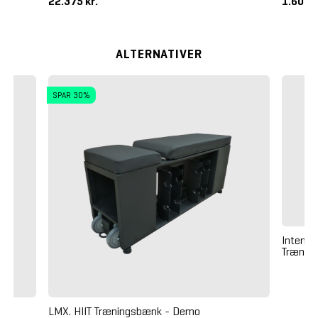
22.375 kr.
1.605 k
ALTERNATIVER
SPAR 30%
Intenza
Trænin
h
LMX. HIIT Træningsbænk - Demo