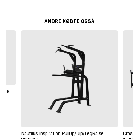
ANDRE KØBTE OGSÅ
Base
Nautilus Inspiration PullUp/Dip/LegRaise
Crossm