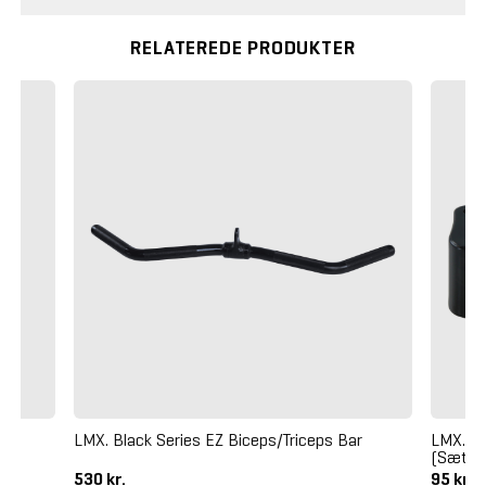
RELATEREDE PRODUKTER
LMX. Black Series EZ Biceps/Triceps Bar
LMX. S
(Sæt)
530 kr.
95 kr.