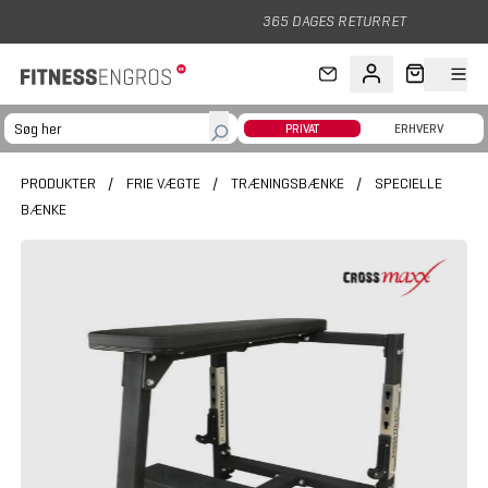
Gå til hovedindhold
365 DAGES RETURRET
PRIVAT
ERHVERV
PRODUKTER
/
FRIE VÆGTE
/
TRÆNINGSBÆNKE
/
SPECIELLE
BÆNKE