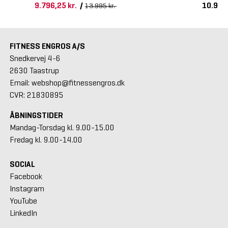
9.796,25 kr.
/
10.900
13.995 kr.
FITNESS ENGROS A/S
Snedkervej 4-6
2630 Taastrup
Email: webshop@fitnessengros.dk
CVR: 21830895
ÅBNINGSTIDER
Mandag-Torsdag kl. 9.00-15.00
Fredag kl. 9.00-14.00
SOCIAL
Facebook
Instagram
YouTube
LinkedIn