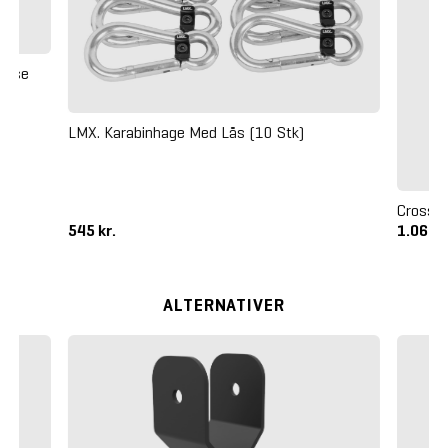
Base
LMX. Karabinhage Med Lås (10 Stk)
Crossm
545 kr.
1.065 k
ALTERNATIVER