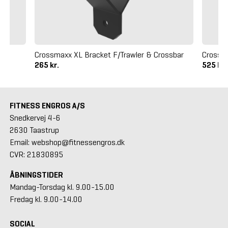
Crossmaxx XL Bracket F/Trawler & Crossbar
Crossm
265 kr.
525 kr
FITNESS ENGROS A/S
Snedkervej 4-6
2630 Taastrup
Email: webshop@fitnessengros.dk
CVR: 21830895
ÅBNINGSTIDER
Mandag-Torsdag kl. 9.00-15.00
Fredag kl. 9.00-14.00
SOCIAL