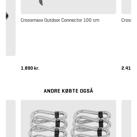
Crossmaxx Outdoor Connector 100 cm
Crossm
1.890 kr.
2.410 k
ANDRE KØBTE OGSÅ