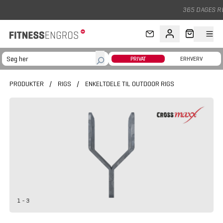
Gå til hovedindhold
365 DAGES RETURRET
PRIVAT
ERHVERV
PRODUKTER
/
RIGS
/
ENKELTDELE TIL OUTDOOR RIGS
1 - 3