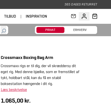
365 DAGES RETURRET
TILBUD
|
INSPIRATION
PRIVAT
ERHVERV
Crossmaxx Boxing Bag Arm
Crossmaxx rigs er til dig, der vil skræddersy dit
eget rig. Med denne bjælke, som er fremstillet af
tykt, holdbart stål, kan du få en stabil
boksestation hængende i dit rig.
Læs beskrivelse
1.065,00 kr.