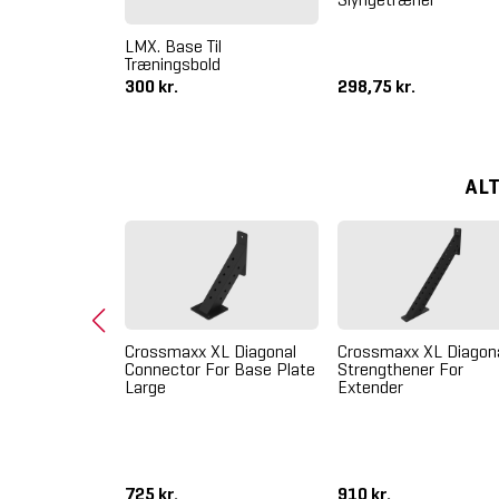
Landmine Ball
LMX. Base Til
Træningsbold
300 kr.
298,75 kr.
AL
Crossmaxx XL Diagonal
Crossmaxx XL Diagon
Connector For Base Plate
Strengthener For
Large
Extender
Standard
cm
725 kr.
910 kr.