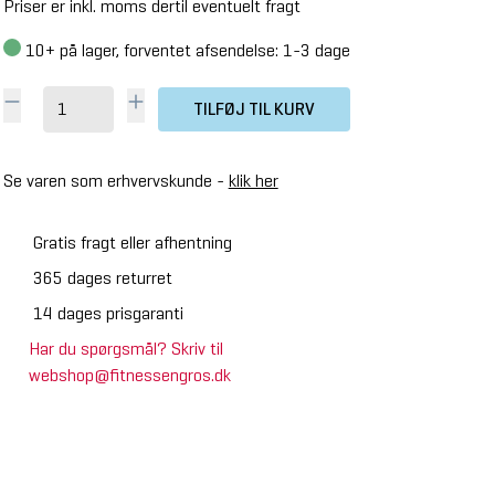
Priser er inkl. moms dertil eventuelt fragt
10+
på lager, forventet afsendelse: 1-3 dage
TILFØJ TIL KURV
Se varen som erhvervskunde -
klik her
Gratis fragt eller afhentning
365 dages returret
14 dages prisgaranti
Har du spørgsmål? Skriv til
webshop@fitnessengros.dk