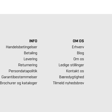
INFO
OM OS
Handelsbetingelser
Erhverv
Betaling
Blog
Levering
Om os
Returnering
Ledige stillinger
Persondatapolitik
Kontakt os
Garantibestemmelser
Bæredygtighed
Brochurer og kataloger
Tilmeld nyhedsbrev