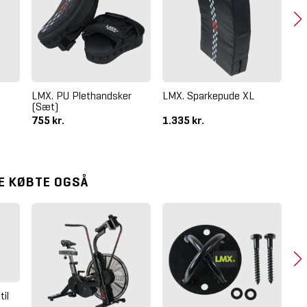
LMX. PU Plethandsker
LMX. Sparkepude XL
LM
(Sæt)
755 kr.
1.335 kr.
35
E KØBTE OGSÅ
il