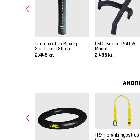
 Box Jump
Lifemaxx Pro Boxing
LMX. Boxing PRO Wall
Sandsæk 180 cm
Mount
2.445 kr.
2.435 kr.
ANDR
TRX Forankringsstrop t
Slyngetræner