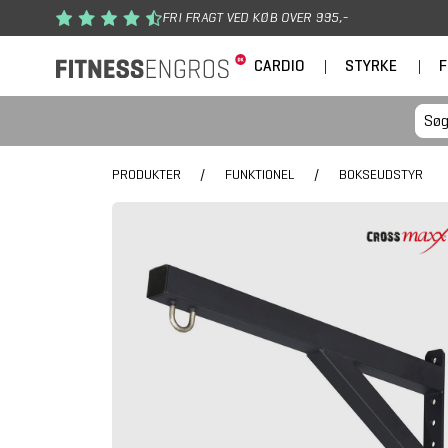
Gå til hovedindhold
FRI FRAGT VED KØB OVER 995,-
CARDIO
|
STYRKE
|
F
PRODUKTER
/
FUNKTIONEL
/
BOKSEUDSTYR