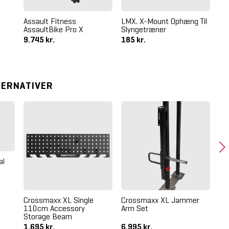
Assault Fitness
LMX. X-Mount Ophæng Til
TR
AssaultBike Pro X
Slyngetræner
Sl
9.745 kr.
185 kr.
34
TERNATIVER
al
Cr
At
11
Crossmaxx XL Single
Crossmaxx XL Jammer
110cm Accessory
Arm Set
Storage Beam
1.695 kr.
6.995 kr.
1.