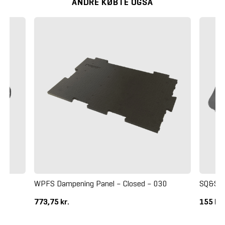
ANDRE KØBTE OGSÅ
WPFS Dampening Panel – Closed – 030
SQ&SN 
773,75 kr.
155 kr