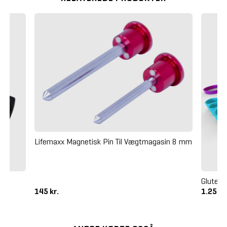
Lifemaxx Magnetisk Pin Til Vægtmagasin 8 mm
Glutebu
145 kr.
1.250 k