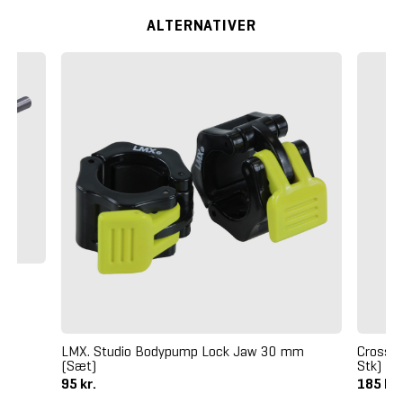
ALTERNATIVER
 kg
LMX. Studio Bodypump Lock Jaw 30 mm
Crossma
(Sæt)
Stk)
95 kr.
185 kr