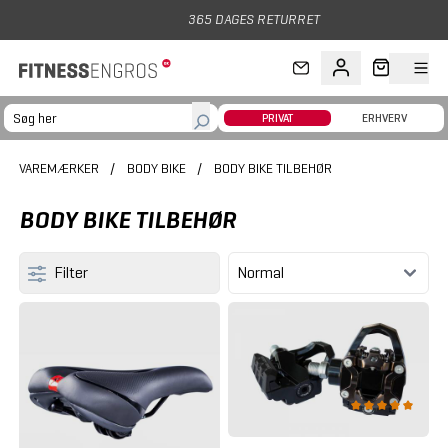
Gå til hovedindhold
365 DAGES RETURRET
PRIVAT
ERHVERV
VAREMÆRKER
/
BODY BIKE
/
BODY BIKE TILBEHØR
BODY BIKE TILBEHØR
Filter