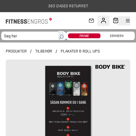
Gå til hovedindhold
365 DAGES RETURRET
PRIVAT
ERHVERV
PRODUKTER
/
TILBEHØR
/
PLAKATER & ROLL UPS