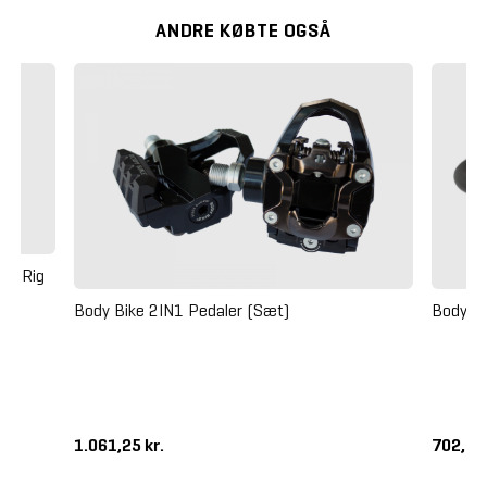
ANDRE KØBTE OGSÅ
or Rig
Body Bike 2IN1 Pedaler (Sæt)
Body B
1.061,25 kr.
702,50