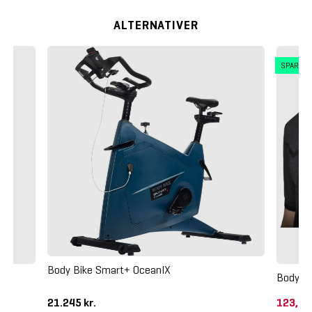
ALTERNATIVER
SPAR 4
Body Bike Smart+ OceanIX
Body Bi
21.245 kr.
123,75