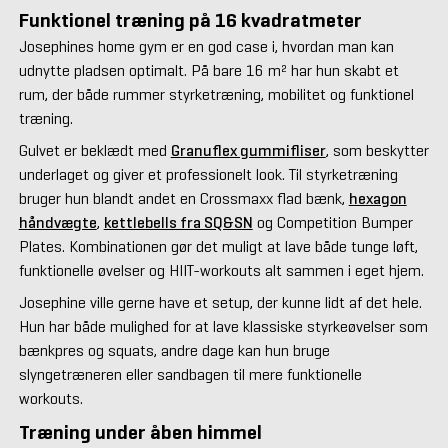
Funktionel træning på 16 kvadratmeter
Josephines home gym er en god case i, hvordan man kan
udnytte pladsen optimalt. På bare 16 m² har hun skabt et
rum, der både rummer styrketræning, mobilitet og funktionel
træning.
Gulvet er beklædt med
Granuflex gummifliser
, som beskytter
underlaget og giver et professionelt look. Til styrketræning
bruger hun blandt andet en Crossmaxx flad bænk,
hexagon
håndvægte
,
kettlebells fra SQ&SN
og Competition Bumper
Plates. Kombinationen gør det muligt at lave både tunge løft,
funktionelle øvelser og HIIT-workouts alt sammen i eget hjem.
Josephine ville gerne have et setup, der kunne lidt af det hele.
Hun har både mulighed for at lave klassiske styrkeøvelser som
bænkpres og squats, andre dage kan hun bruge
slyngetræneren eller sandbagen til mere funktionelle
workouts.
Træning under åben himmel