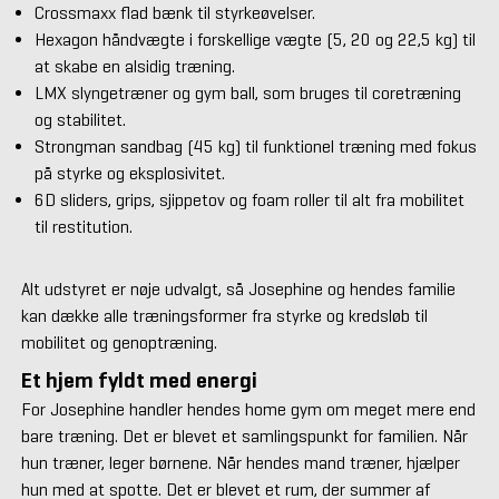
Crossmaxx flad bænk til styrkeøvelser.
Hexagon håndvægte i forskellige vægte (5, 20 og 22,5 kg) til
at skabe en alsidig træning.
LMX slyngetræner og gym ball, som bruges til coretræning
og stabilitet.
Strongman sandbag (45 kg) til funktionel træning med fokus
på styrke og eksplosivitet.
6D sliders, grips, sjippetov og foam roller til alt fra mobilitet
til restitution.
Alt udstyret er nøje udvalgt, så Josephine og hendes familie
kan dække alle træningsformer fra styrke og kredsløb til
mobilitet og genoptræning.
Et hjem fyldt med energi
For Josephine handler hendes home gym om meget mere end
bare træning. Det er blevet et samlingspunkt for familien. Når
hun træner, leger børnene. Når hendes mand træner, hjælper
hun med at spotte. Det er blevet et rum, der summer af