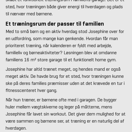
sted, hvor træningen både giver energi til hverdagen og plads
til nærvær med børnene.
Et træningsrum der passer til familien
Med to små børn og en aktiv hverdag stod Josephine over for
en udfordring, som mange kan genkende. Hvordan får man
prioriteret træning, når kalenderen er fyldt med arbejde,
familieliv og børneaktiviteter? Løsningen blev at omdanne
familiens 16 m² store garage til et funktionelt home gym.
Josephine har altid trænet meget, og hendes mand er også
meget aktiv. De havde brug for et sted, hvor træningen kunne
ske på deres families præmisser uden at det krævede en tur i
fitnesscenteret hver gang.
Når hun træner, er børnene ofte med i garagen. De bygger
huler mellem vægtskiverne og leger på måtterne, mens
Josephine får lavet sin workout. Det giver dem mulighed for at
være sammen og børnene ser, at træning er en naturlig del af
hverdagen.