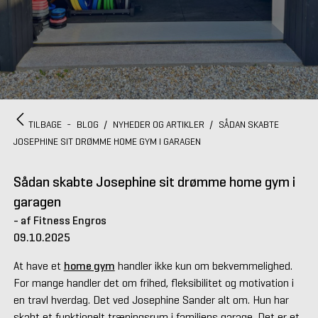
TILBAGE
-
BLOG
/
NYHEDER OG ARTIKLER
/
SÅDAN SKABTE
JOSEPHINE SIT DRØMME HOME GYM I GARAGEN
Sådan skabte Josephine sit drømme home gym i
garagen
- af Fitness Engros
09.10.2025
At have et
home gym
handler ikke kun om bekvemmelighed.
For mange handler det om frihed, fleksibilitet og motivation i
en travl hverdag. Det ved Josephine Sander alt om. Hun har
skabt et funktionelt træningsrum i familiens garage. Det er et