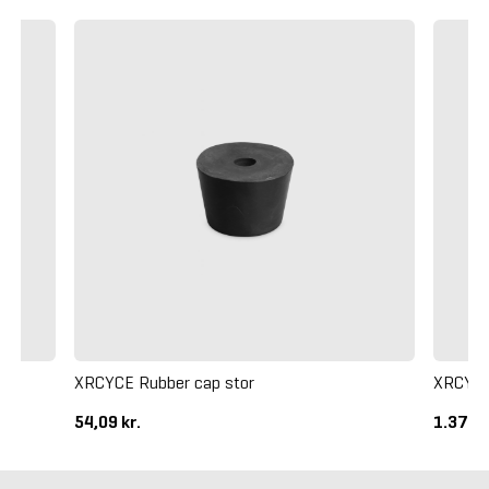
XRCYCE Rubber cap stor
XRCYCE
54,09 kr.
1.375 k