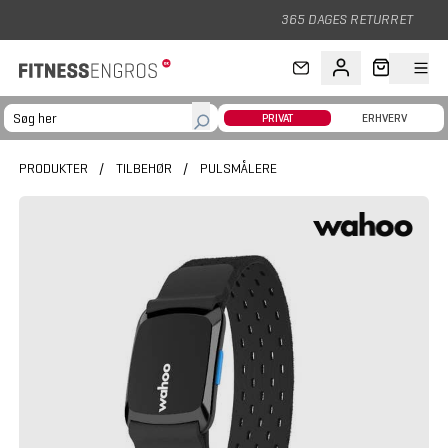
Gå til hovedindhold
365 DAGES RETURRET
PRIVAT
ERHVERV
PRODUKTER
/
TILBEHØR
/
PULSMÅLERE