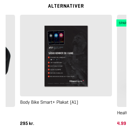
ALTERNATIVER
SPAR 5
Body Bike Smart+ Plakat (A1)
Health
295 kr.
4.997,