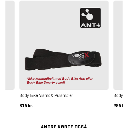
Body Bike VismoX Pulsmåler
Body Bi
615 kr.
295 kr
ANDRE KØBTE OGSÅ