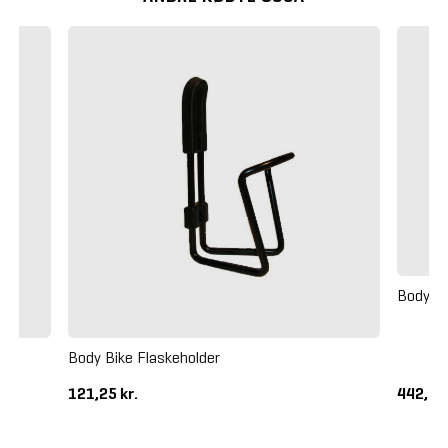
Body Bi
Body Bike Flaskeholder
121,25 kr.
442,50