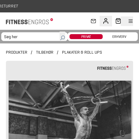
Gå til hovedindhold
PRIVAT
ERHVERV
PRODUKTER
/
TILBEHØR
/
PLAKATER & ROLL UPS