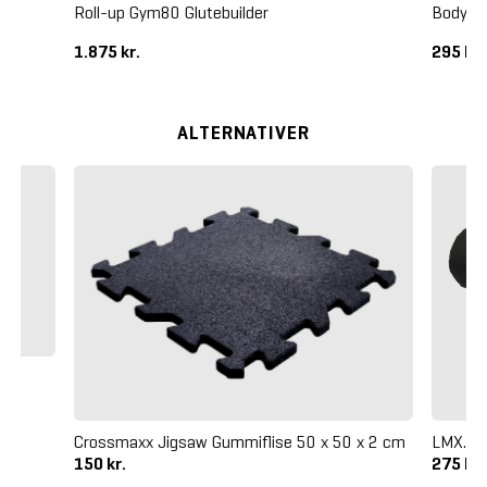
Roll-up Gym80 Glutebuilder
Body Bi
1.875 kr.
295 kr
ALTERNATIVER
o
Crossmaxx Jigsaw Gummiflise 50 x 50 x 2 cm
LMX. N
150 kr.
275 kr