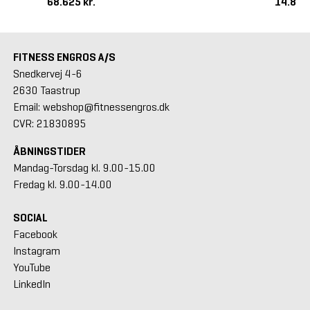
68.625 kr.
14.875
FITNESS ENGROS A/S
Snedkervej 4-6
2630 Taastrup
Email: webshop@fitnessengros.dk
CVR: 21830895
ÅBNINGSTIDER
Mandag-Torsdag kl. 9.00-15.00
Fredag kl. 9.00-14.00
SOCIAL
Facebook
Instagram
YouTube
LinkedIn