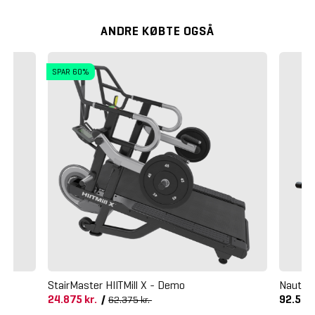
ANDRE KØBTE OGSÅ
SPAR 60%
StairMaster HIITMill X - Demo
Nautilu
24.875 kr.
/
92.560
62.375 kr.