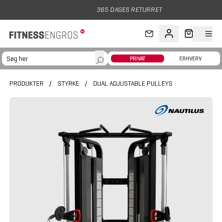
Gå til hovedindhold
365 DAGES RETURRET
PRIVAT
ERHVERV
PRODUKTER
/
STYRKE
/
DUAL ADJUSTABLE PULLEYS