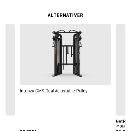
ALTERNATIVER
Intenza CMS Dual Adjustable Pulley
GetRX'd
Mounte