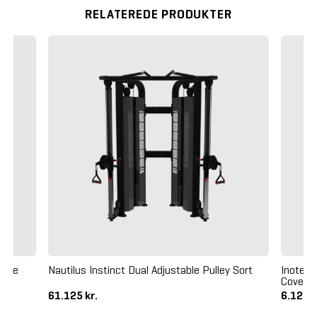
RELATEREDE PRODUKTER
aise
Nautilus Instinct Dual Adjustable Pulley Sort
Inotec 
Cover
61.125 kr.
6.125 k