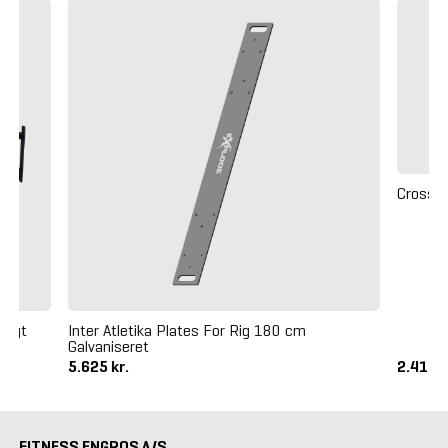
Crossm
rugt
Inter Atletika Plates For Rig 180 cm
Galvaniseret
5.625 kr.
2.410 k
FITNESS ENGROS A/S