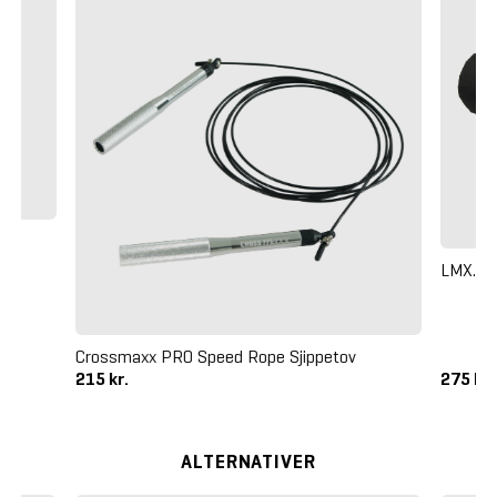
LMX. N
Crossmaxx PRO Speed Rope Sjippetov
215 kr.
275 kr
ALTERNATIVER