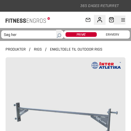
Gå til hovedindhold
365 DAGES RETURRET
PRIVAT
ERHVERV
PRODUKTER
/
RIGS
/
ENKELTDELE TIL OUTDOOR RIGS