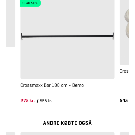
SPAR 50%
Crossm
Crossmaxx Bar 180 cm - Demo
275 kr.
/
545 kr
555 kr.
ANDRE KØBTE OGSÅ