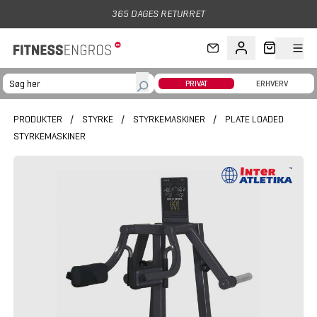
Gå til hovedindhold
365 DAGES RETURRET
PRIVAT
ERHVERV
PRODUKTER
/
STYRKE
/
STYRKEMASKINER
/
PLATE LOADED
STYRKEMASKINER