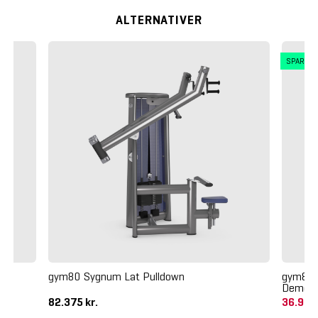
ALTERNATIVER
SPAR 4
ne
gym80 Sygnum Lat Pulldown
gym80 S
Demo
82.375 kr.
36.978