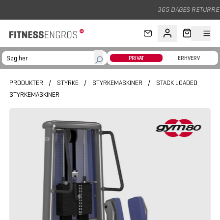
Gå til hovedindhold
365 DAGES RETURRET
PRIVAT
ERHVERV
PRODUKTER
/
STYRKE
/
STYRKEMASKINER
/
STACK LOADED
STYRKEMASKINER