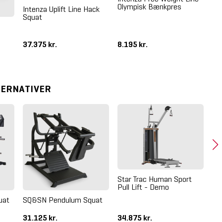
Olympisk Bænkpres
Intenza Uplift Line Hack
Squat
37.375 kr.
8.195 kr.
1.
TERNATIVER
Star Trac Human Sport
gy
Pull Lift - Demo
Sq
uat
SQ&SN Pendulum Squat
31.125 kr.
34.875 kr.
68