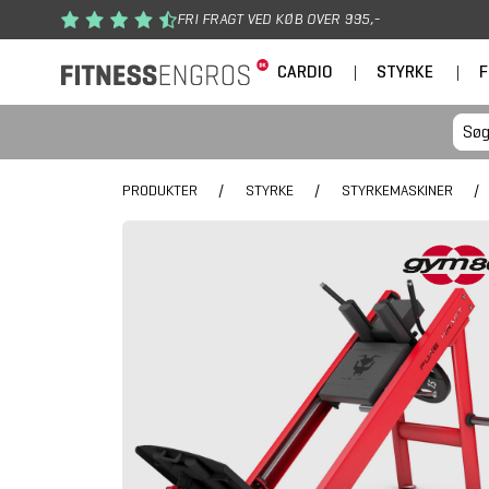
Gå til hovedindhold
FRI FRAGT VED KØB OVER 995,-
CARDIO
|
STYRKE
|
F
PRODUKTER
/
STYRKE
/
STYRKEMASKINER
/