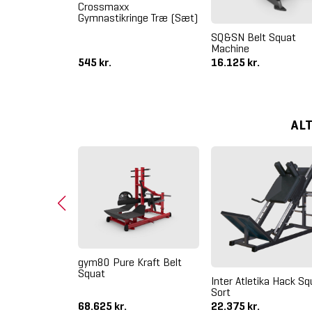
Crossmaxx
Gymnastikringe Træ (Sæt)
 Cable Cross
SQ&SN Belt Squat
Machine
545 kr.
16.125 kr.
AL
uman Sport
gym80 Pure Kraft Belt
Demo
Squat
Inter Atletika Hack Sq
Sort
68.625 kr.
22.375 kr.