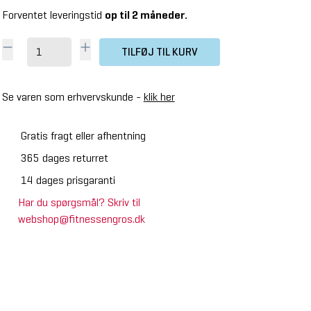
Forventet leveringstid
op til 2 måneder.
TILFØJ TIL KURV
Se varen som erhvervskunde -
klik her
Gratis fragt eller afhentning
365 dages returret
14 dages prisgaranti
Har du spørgsmål? Skriv til
webshop@fitnessengros.dk