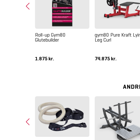
ualizer Dip Bar
Roll-up Gym80
gym80 Pure Kraft Lyi
Glutebuilder
Leg Curl
1.875 kr.
74.875 kr.
ANDR