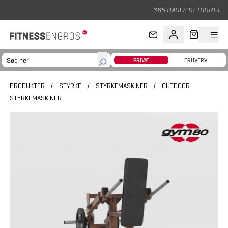
Gå til hovedindhold
365 DAGES RETURRET
PRIVAT
ERHVERV
PRODUKTER
/
STYRKE
/
STYRKEMASKINER
/
OUTDOOR
STYRKEMASKINER