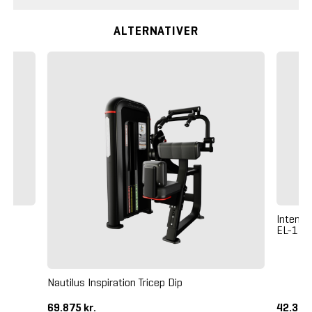
ALTERNATIVER
01
Intenza
EL-11
Nautilus Inspiration Tricep Dip
69.875 kr.
42.375