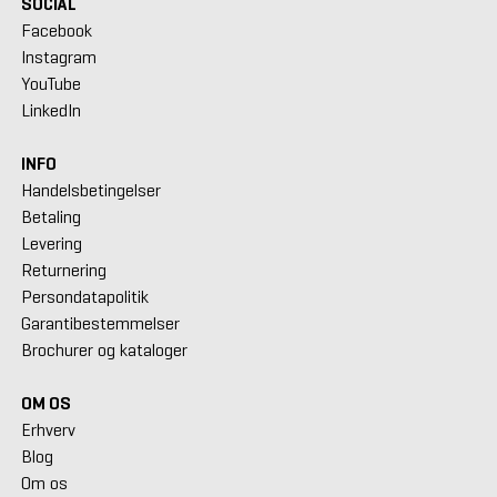
SOCIAL
Facebook
Instagram
YouTube
LinkedIn
INFO
Handelsbetingelser
Betaling
Levering
Returnering
Persondatapolitik
Garantibestemmelser
Brochurer og kataloger
OM OS
Erhverv
Blog
Om os