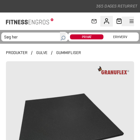
Gå til hovedindhold
365 DAGES RETURRET
PRIVAT
ERHVERV
PRODUKTER
/
GULVE
/
GUMMIFLISER