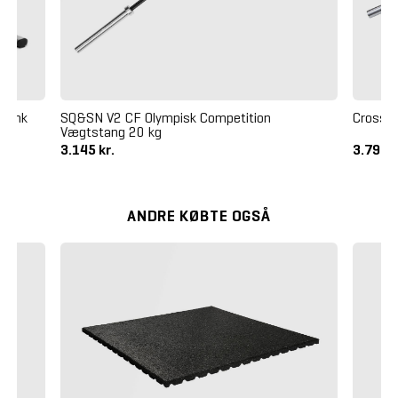
sbænk
SQ&SN V2 CF Olympisk Competition
Crossm
Vægtstang 20 kg
3.145 kr.
3.795 k
ANDRE KØBTE OGSÅ