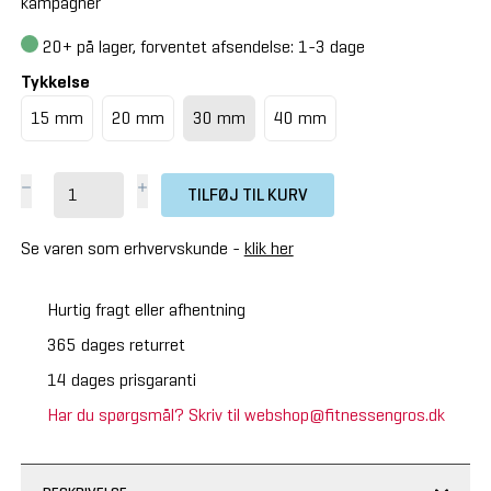
kampagner
20+
på lager, forventet afsendelse: 1-3 dage
Tykkelse
15 mm
20 mm
30 mm
40 mm
TILFØJ TIL KURV
Se varen som erhvervskunde -
klik her
Hurtig fragt eller afhentning
365 dages returret
14 dages prisgaranti
Har du spørgsmål? Skriv til webshop@fitnessengros.dk