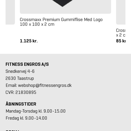
Crossmaxx Premium Gummiflise Med Logo
100 x 100 x 2 cm
Crossma
x 2 cm
1.125 kr.
85 kr.
FITNESS ENGROS A/S
Snedkervej 4-6
2630 Taastrup
Email: webshop@fitnessengros.dk
CVR: 21830895
ÅBNINGSTIDER
Mandag-Torsdag kl. 9.00-15.00
Fredag kl. 9.00-14.00