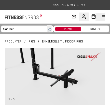
Gå til hovedindhold
365 DAGES RETURRET
PRIVAT
ERHVERV
PRODUKTER
/
RIGS
/
ENKELTDELE TIL INDOOR RIGS
1 - 5