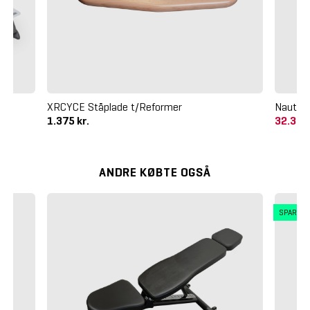
XRCYCE Ståplade t/Reformer
Nautilu
1.375 kr.
32.375
ANDRE KØBTE OGSÅ
SPAR 5