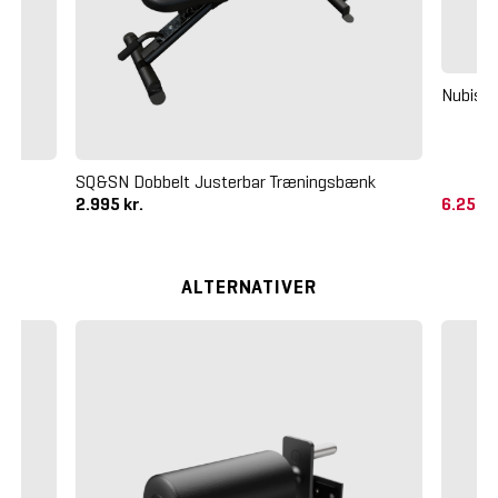
Nubispr
SQ&SN Dobbelt Justerbar Træningsbænk
2.995 kr.
6.250 
ALTERNATIVER