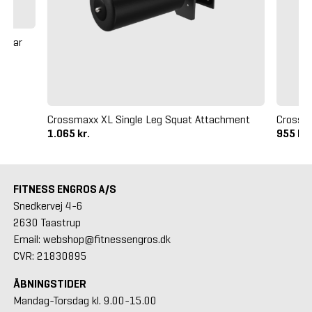
ssbar
Crossmaxx XL Single Leg Squat Attachment
Crossm
1.065 kr.
955 kr
FITNESS ENGROS A/S
Snedkervej 4-6
2630 Taastrup
Email: webshop@fitnessengros.dk
CVR: 21830895
ÅBNINGSTIDER
Mandag-Torsdag kl. 9.00-15.00