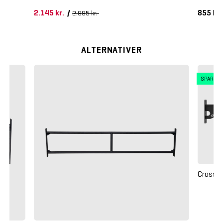
2.145 kr.
/
855 kr
2.995 kr.
ALTERNATIVER
SPAR 2
Crossm