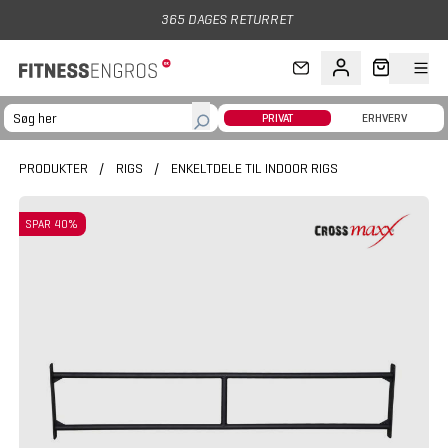
Gå til hovedindhold
365 DAGES RETURRET
PRIVAT
ERHVERV
PRODUKTER
/
RIGS
/
ENKELTDELE TIL INDOOR RIGS
SPAR 40%