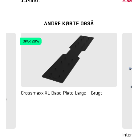
1.145 kr.
2.395 
ANDRE KØBTE OGSÅ
SPAR 28%
Crossmaxx XL Base Plate Large - Brugt
Inter A