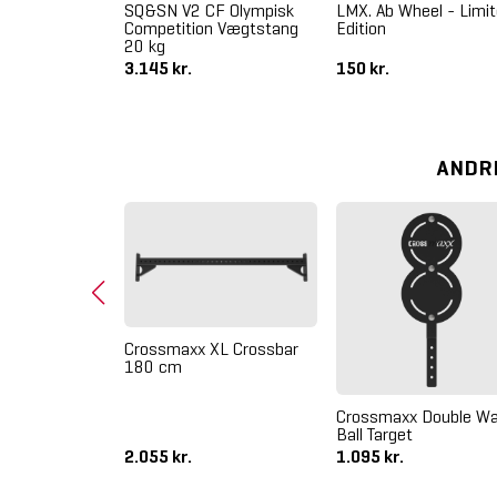
 WL
SQ&SN V2 CF Olympisk
LMX. Ab Wheel - Limi
n Vægtstang
Competition Vægtstang
Edition
20 kg
3.145 kr.
150 kr.
ANDR
Crossmaxx XL Crossbar
180 cm
tte
Crossmaxx Double Wa
Ball Target
2.055 kr.
1.095 kr.