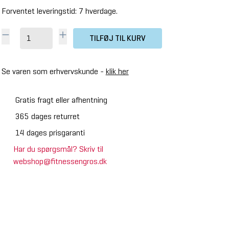
Forventet leveringstid: 7 hverdage.
TILFØJ TIL KURV
Se varen som erhvervskunde -
klik her
Gratis fragt eller afhentning
365 dages returret
14 dages prisgaranti
Har du spørgsmål? Skriv til
webshop@fitnessengros.dk