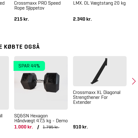
ted
Crossmaxx PRO Speed
LMX. OL Vægtstang 20 kg
Cr
Rope Sjippetov
Sji
215 kr.
2.340 kr.
10
E KØBTE OGSÅ
SPAR 44%
Crossmaxx XL Diagonal
Strengthener For
Extender
ll
SQ&SN Hexagon
Cr
Håndvægt 47,5 kg - Demo
1.000 kr.
/
910 kr.
66
1.795 kr.