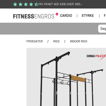
Gå til hovedindhold
FRI FRAGT VED KØB OVER 995,-
CARDIO
|
STYRKE
|
F
PRODUKTER
/
RIGS
/
INDOOR RIGS