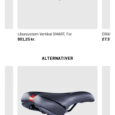
Låsesystem Vertikal SMART, For
DRAX S
901,25 kr.
27.375 
ALTERNATIVER