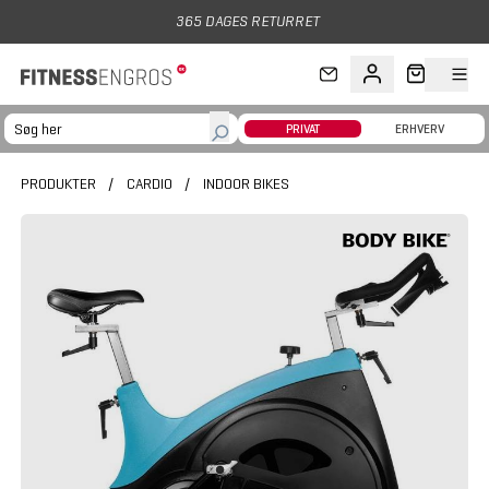
Gå til hovedindhold
365 DAGES RETURRET
PRIVAT
ERHVERV
PRODUKTER
/
CARDIO
/
INDOOR BIKES