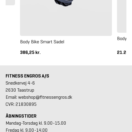
Body B
Body Bike Smart Sadel
386,25 kr.
21.245
FITNESS ENGROS A/S
Snedkervej 4-6
2630 Taastrup
Email: webshop@fitnessengros.dk
CVR: 21830895
ÅBNINGSTIDER
Mandag-Torsdag kl. 9.00-15.00
Fredag kl. 9.00-14.00