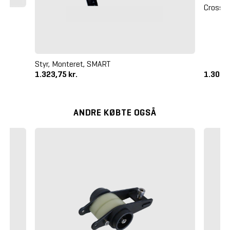
Crossm
Styr, Monteret, SMART
1.323,75 kr.
1.300 k
ANDRE KØBTE OGSÅ