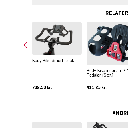
RELATE
Body Bike Smart Dock
orlænger Til
Body Bike insert til 2
mm
Pedaler (Sæt)
702,50 kr.
411,25 kr.
ANDR