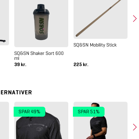
SQ&SN Mobility Stick
SQ&SN Shaker Sort 600
Th
ml
39 kr.
225 kr.
9.
TERNATIVER
SPAR 49%
SPAR 51%