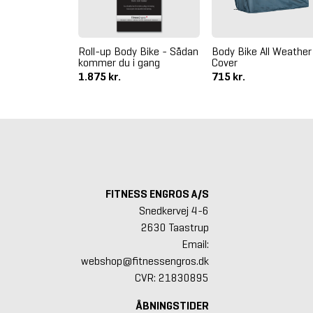
Mont Blanc
Roll-up Body Bike - Sådan
Body Bike All Weather
- Str. S-XXL
kommer du i gang
Cover
1.875 kr.
715 kr.
565 kr.
FITNESS ENGROS A/S
Snedkervej 4-6
2630 Taastrup
Email:
webshop@fitnessengros.dk
CVR: 21830895
ÅBNINGSTIDER