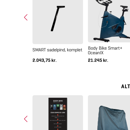
Body Bike Smart+
vedbånd Small
SMART sadelpind, komplet
OceanIX
2.043,75 kr.
21.245 kr.
AL
%