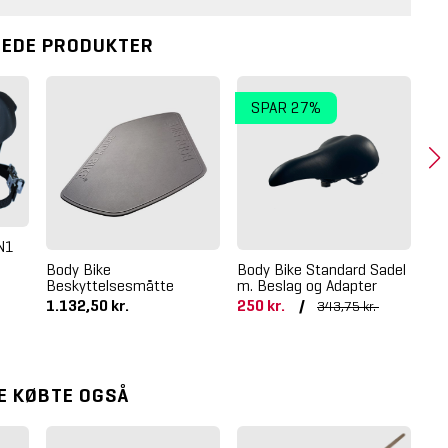
REDE PRODUKTER
SPAR 27%
IN1
Bo
(A
Body Bike
Body Bike Standard Sadel
Beskyttelsesmåtte
m. Beslag og Adapter
1.132,50 kr.
250 kr.
/
29
343,75 kr.
E KØBTE OGSÅ