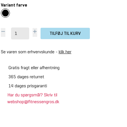
Variant farve
TILFØJ TIL KURV
Se varen som erhvervskunde -
klik her
Gratis fragt eller afhentning
365 dages returret
14 dages prisgaranti
Har du spørgsmål? Skriv til
webshop@fitnessengros.dk