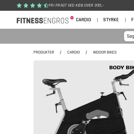
Gå til hovedindhold
FRI FRAGT VED KØB OVER 995,-
CARDIO
|
STYRKE
|
F
PRODUKTER
/
CARDIO
/
INDOOR BIKES