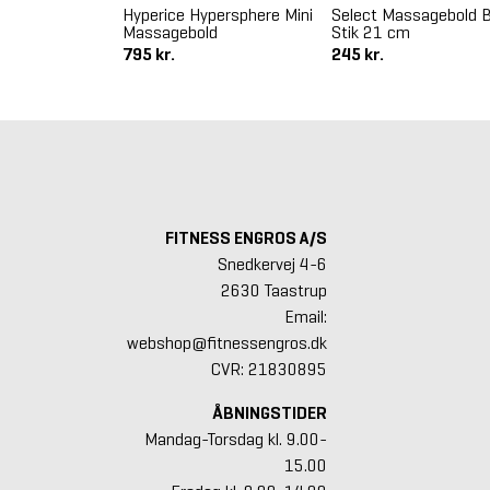
oller Set
Hyperice Hypersphere Mini
Select Massagebold B
Massagebold
Stik 21 cm
795 kr.
245 kr.
FITNESS ENGROS A/S
Snedkervej 4-6
2630 Taastrup
Email:
webshop@fitnessengros.dk
CVR: 21830895
ÅBNINGSTIDER
Mandag-Torsdag kl. 9.00-
15.00