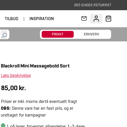
365 DAGES RETURRET
TILBUD
|
INSPIRATION
PRIVAT
ERHVERV
Blackroll Mini Massagebold Sort
Læs beskrivelse
85,00 kr.
Priser er inkl. moms dertil eventuelt fragt
OBS:
Denne vare har en fast pris, og er
undtaget for kampagner
1
på lager, forventet afsendelse: 1-3 dage