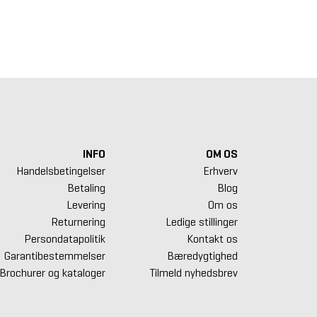
ckroll Twin Foam Roller
LMX. Foam Roller Set
Hyperice Hyp
Massagebol
5 kr.
325 kr.
795 kr.
INFO
OM OS
Handelsbetingelser
Erhverv
Betaling
Blog
Levering
Om os
Returnering
Ledige stillinger
Persondatapolitik
Kontakt os
Garantibestemmelser
Bæredygtighed
Brochurer og kataloger
Tilmeld nyhedsbrev