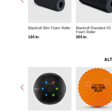
nge Plastik
Blackroll Slim Foam Roller
Blackroll Standard 4
Foam Roller
195 kr.
305 kr.
AL