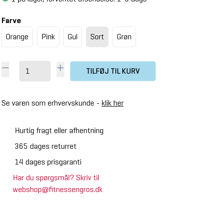
Farve
Orange
Pink
Gul
Sort
Grøn
TILFØJ TIL KURV
Se varen som erhvervskunde -
klik her
Hurtig fragt eller afhentning
365 dages returret
14 dages prisgaranti
Har du spørgsmål? Skriv til
webshop@fitnessengros.dk