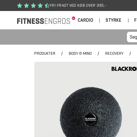
Gå til hovedindhold
FRI FRAGT VED KØB OVER 995,-
CARDIO
|
STYRKE
|
F
PRODUKTER
/
BODY & MIND
/
RECOVERY
/