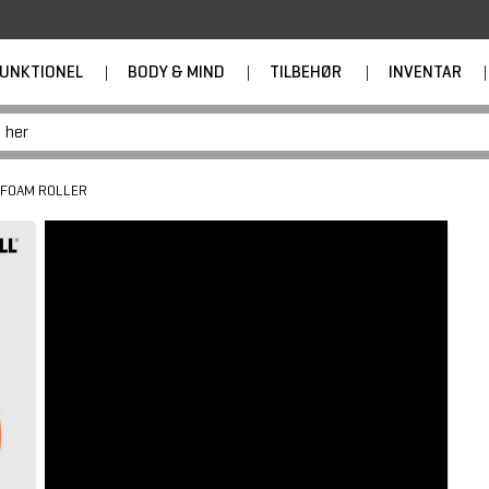
UNKTIONEL
|
BODY & MIND
|
TILBEHØR
|
INVENTAR
|
FOAM ROLLER