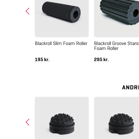
in Foam Roller
Blackroll Slim Foam Roller
Blackroll Groove Stan
Foam Roller
195 kr.
295 kr.
ANDR