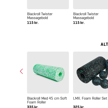
Blackroll Twister
Blackroll Twister
Massagebold
Massagebold
115 kr.
115 kr.
AL
ack Box
Blackroll Med 45 cm Soft
LMX. Foam Roller Set
kke
Foam Roller
335 kr.
325 kr.