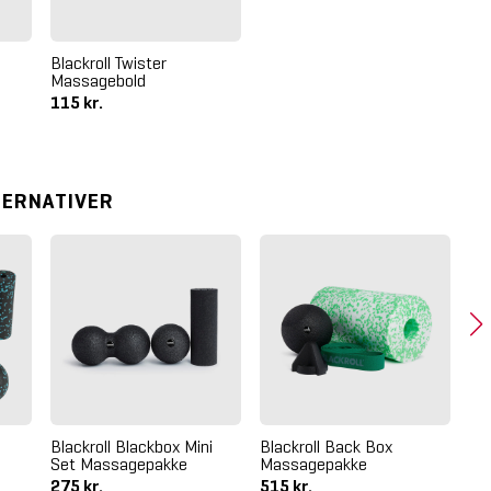
Blackroll Twister
Massagebold
115 kr.
TERNATIVER
Blackroll Blackbox Mini
Blackroll Back Box
Bl
Set Massagepakke
Massagepakke
Fo
275 kr.
515 kr.
33