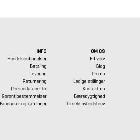
INFO
OM OS
Handelsbetingelser
Erhverv
Betaling
Blog
Levering
Om os
Returnering
Ledige stillinger
Persondatapolitik
Kontakt os
Garantibestemmelser
Bæredygtighed
Brochurer og kataloger
Tilmeld nyhedsbrev