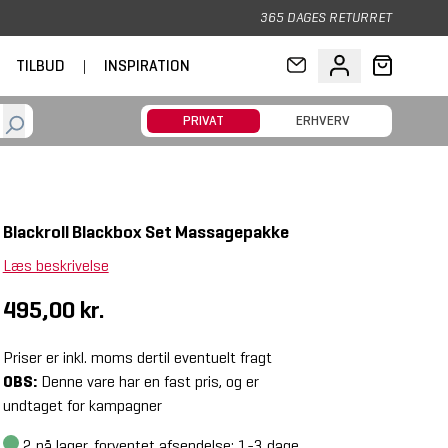
365 DAGES RETURRET
TILBUD
|
INSPIRATION
PRIVAT
ERHVERV
Blackroll Blackbox Set Massagepakke
Læs beskrivelse
495,00 kr.
Priser er inkl. moms dertil eventuelt fragt
OBS:
Denne vare har en fast pris, og er
undtaget for kampagner
2
på lager, forventet afsendelse: 1-3 dage