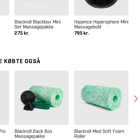
Blackroll Blackbox Mini
Hyperice Hypersphere Mini
Bl
Set Massagepakke
Massagebold
Fo
275 kr.
795 kr.
30
E KØBTE OGSÅ
Se
Pro
Blackroll Back Box
Blackroll Med Soft Foam
50
Massagepakke
Roller