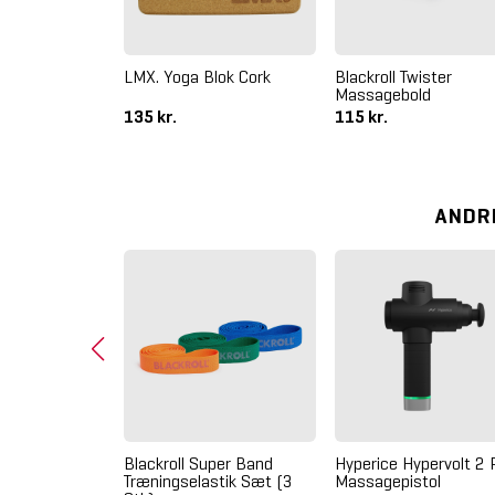
ed 45 cm Soft
LMX. Yoga Blok Cork
Blackroll Twister
Massagebold
135 kr.
115 kr.
ANDR
leazer
Blackroll Super Band
Hyperice Hypervolt 2 
assagestav
Træningselastik Sæt (3
Massagepistol