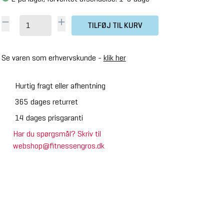
TILFØJ TIL KURV
Se varen som erhvervskunde -
klik her
Hurtig fragt eller afhentning
365 dages returret
14 dages prisgaranti
Har du spørgsmål? Skriv til
webshop@fitnessengros.dk