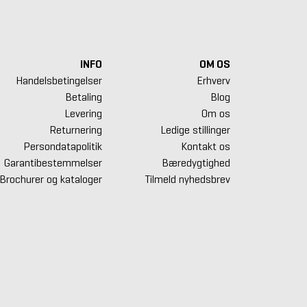
INFO
OM OS
Handelsbetingelser
Erhverv
Betaling
Blog
Levering
Om os
Returnering
Ledige stillinger
Persondatapolitik
Kontakt os
Garantibestemmelser
Bæredygtighed
Brochurer og kataloger
Tilmeld nyhedsbrev