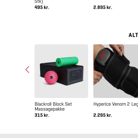
Stk)
495 kr.
2.895 kr.
AL
ormatec 3 Arm
Blackroll Block Set
Hyperice Venom 2 Le
ts
Massagepakke
315 kr.
2.295 kr.