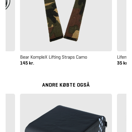
Bear KompleX Lifting Straps Camo
Lifema
145 kr.
35 kr.
ANDRE KØBTE OGSÅ