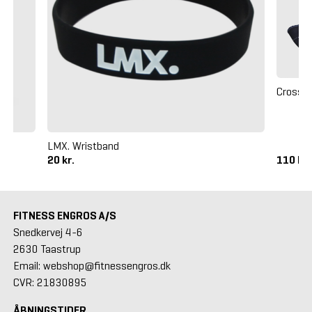
Crossm
LMX. Wristband
20 kr.
110 kr
FITNESS ENGROS A/S
Snedkervej 4-6
2630 Taastrup
Email: webshop@fitnessengros.dk
CVR: 21830895
ÅBNINGSTIDER