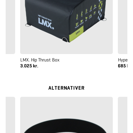
LMX. Hip Thrust Box
Hyperi
3.025 kr.
685 kr
ALTERNATIVER