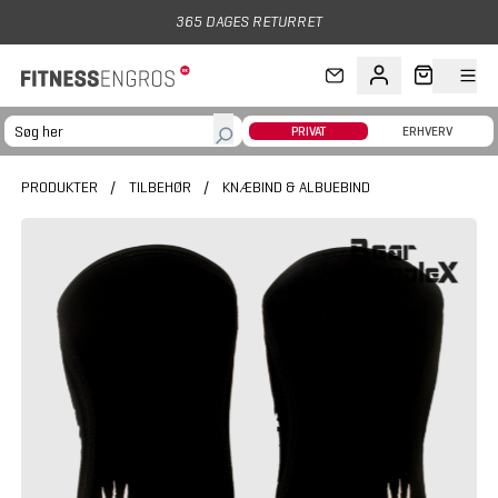
Gå til hovedindhold
365 DAGES RETURRET
PRIVAT
ERHVERV
PRODUKTER
/
TILBEHØR
/
KNÆBIND & ALBUEBIND