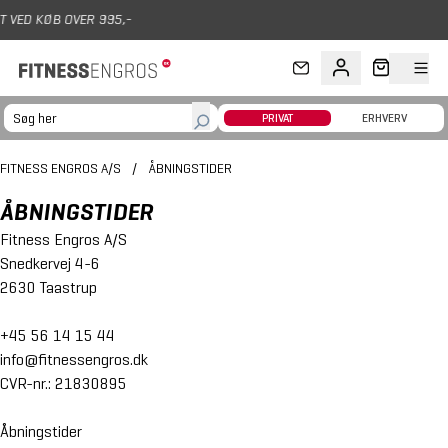
Gå til hovedindhold
KØB OVER 995,-
PRIVAT
ERHVERV
FITNESS ENGROS A/S
/
ÅBNINGSTIDER
ÅBNINGSTIDER
Fitness Engros A/S
Snedkervej 4-6
2630 Taastrup
+45 56 14 15 44
info@fitnessengros.dk
CVR-nr.: 21830895
Åbningstider