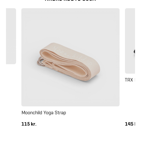
TRX For
Moonchild Yoga Strap
115 kr.
145 kr