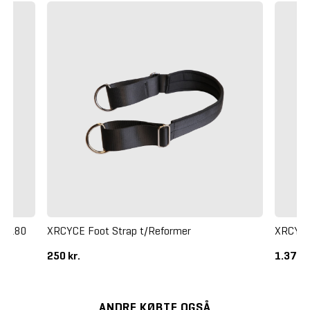
ht 180
XRCYCE Foot Strap t/Reformer
XRCYCE
250 kr.
1.375 k
ANDRE KØBTE OGSÅ