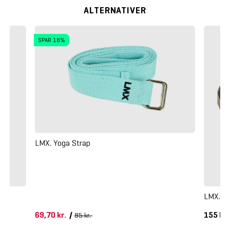
ALTERNATIVER
SPAR 18%
LMX. Yoga Strap
R,
LMX. Yo
69,70 kr.
/
155 kr
85 kr.