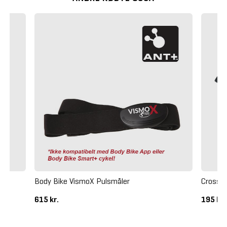
Body Bike VismoX Pulsmåler
Crossma
615 kr.
195 kr