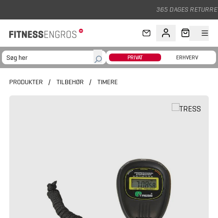
Gå til hovedindhold
365 DAGES RETURRET
PRIVAT
ERHVERV
PRODUKTER
/
TILBEHØR
/
TIMERE