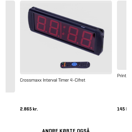
Printru
Crossmaxx Interval Timer 4-Cifret
2.865 kr.
145 kr
ANDRE KØBTE OGSÅ