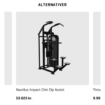
ALTERNATIVER
R,
Nautilus Impact Chin Dip Assist
Throwd
53.625 kr.
9.995 k